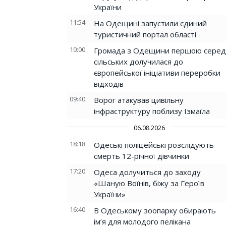
України
11:54
На Одещині запустили єдиний
туристичний портал області
10:00
Громада з Одещини першою серед
сільських долучилася до
європейської ініціативи переробки
відходів
09:40
Ворог атакував цивільну
інфраструктуру поблизу Ізмаїла
06.08.2026
18:18
Одеські поліцейські розслідують
смерть 12-річної дівчинки
17:20
Одеса долучиться до заходу
«Шаную Воїнів, біжу за Героїв
України»
16:40
В Одеському зоопарку обирають
ім’я для молодого пелікана