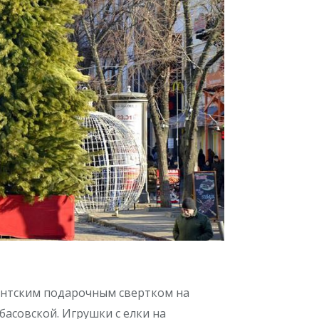
гантским подарочным свертком на
басовской. Игрушки с елки на