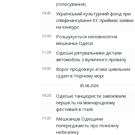
(голосування)
14:45
Український культурний фонд при
співфінансуванні ЄС приймає заявки
на конкурс
13:00
Розшукується неповнолітня
мешканка Одеси
11:28
Одеські рятувальники дістали
автомобіль з вуличного провалу
10:05
Ворог продовжує атаки цивільних
суден в Чорному морі
05.08.2026
19:20
Одеські танцюристи завоювали
першість на міжнародному
фестивалі в Італії
17:35
Мешканців Одещини
попереджають про пожежну
небезпеку