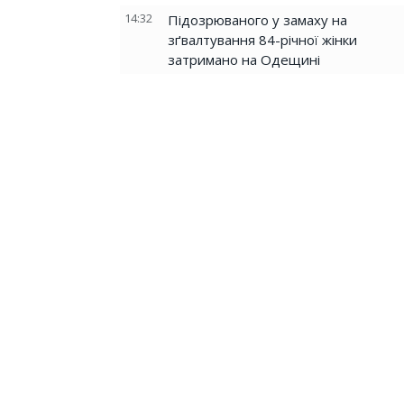
14:32
Підозрюваного у замаху на
зґвалтування 84-річної жінки
затримано на Одещині