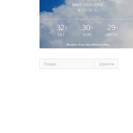
wind: 6m/s NNE
H 32 • L 32
32
30
29
°
°
°
SAT
SUN
MON
Weather from OpenWeatherMap