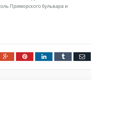
вдоль Приморского бульвара и
ter
Google+
Pinterest
LinkedIn
Tumblr
Емейл