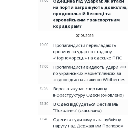
11:00
Одещина під ударом: як атаки
на порти загрожують довкіллю,
продовольчій безпеці та
європейським транспортним
коридорам?
07.08.2026
19:00
Пропагандисти перекладають
провину за удар по стадіону
«Чорноморець» на одеське ППО
17:00
Пропагандисти видають удари РФ
по українських маркетплейсах за
«відповідь» на атаки по Wildberries
15:58
Ворог атакував спортивну
інфраструктуру Одеси (оновлено)
15:30
В Одесі відбудеться фестиваль
“Покоління” (скасовано)
13:40
Одесита судитимуть за публічну
наругу над Державним Прапором