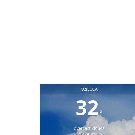
ОДЕССА
32
°
overcast clouds
36% humidity