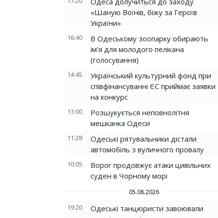
17:20
Одеса долучиться до заходу
«Шаную Воїнів, біжу за Героїв
України»
16:40
В Одеському зоопарку обирають
ім’я для молодого пелікана
(голосування)
14:45
Український культурний фонд при
співфінансуванні ЄС приймає заявки
на конкурс
13:00
Розшукується неповнолітня
мешканка Одеси
11:28
Одеські рятувальники дістали
автомобіль з вуличного провалу
10:05
Ворог продовжує атаки цивільних
суден в Чорному морі
05.08.2026
19:20
Одеські танцюристи завоювали