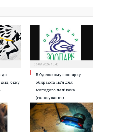
06.08.2026 16:40
 до
В Одеському зоопарку
їнів, біжу
обирають ім’я для
»
молодого пелікана
(голосування)