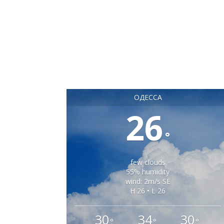
ОДЕССА
26
°
few clouds
55% humidity
wind: 2m/s SE
H 26 • L 26
30
34
30
°
°
°