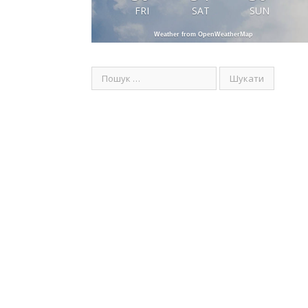
FRI
SAT
SUN
Weather from OpenWeatherMap