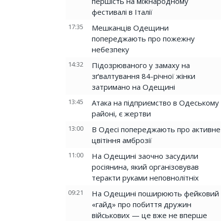
першість на міжнародному
фестивалі в Італії
17:35
Мешканців Одещини
попереджають про пожежну
небезпеку
14:32
Підозрюваного у замаху на
зґвалтування 84-річної жінки
затримано на Одещині
13:45
Атака на підприємство в Одеському
районі, є жертви
13:00
В Одесі попереджають про активне
цвітіння амброзії
11:00
На Одещині заочно засудили
росіянина, який організовував
теракти руками неповнолітніх
09:21
На Одещині поширюють фейковий
«гайд» про побиття дружин
військових — це вже не вперше