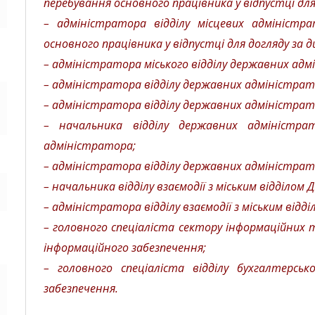
перебування основного працівника у відпустці дл
– адміністратора відділу місцевих адміністра
основного працівника у відпустці для догляду за 
– адміністратора міського відділу державних адм
– адміністратора відділу державних адміністрати
– адміністратора відділу державних адміністрат
– начальника відділу державних адміністра
адміністратора;
– адміністратора відділу державних адміністрати
– начальника відділу взаємодії з міським відділом
– адміністратора відділу взаємодії з міським відд
– головного спеціаліста сектору інформаційних т
інформаційного забезпечення;
– головного спеціаліста відділу бухгалтерськ
забезпечення.