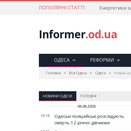
ПОПУЛЯРНІ СТАТТІ
Informer
.od.ua
ОДЕСА
РЕФОРМИ
»
»
»
Головна
Вся Одеса
Одеса
Новый це
НОВИНИ ОДЕСИ
ГОЛОВНІ
06.08.2026
18:18
Одеські поліцейські розслідують
смерть 12-річної дівчинки