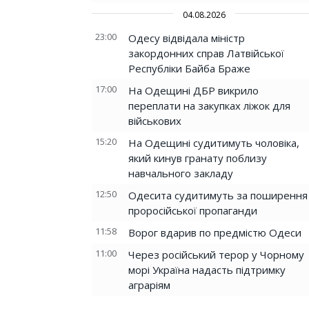
04.08.2026
23:00
Одесу відвідала міністр
закордонних справ Латвійської
Республіки Байба Браже
17:00
На Одещині ДБР викрило
переплати на закупках ліжок для
військових
15:20
На Одещині судитимуть чоловіка,
який кинув гранату поблизу
навчального закладу
12:50
Одесита судитимуть за поширення
проросійської пропаганди
11:58
Ворог вдарив по предмістю Одеси
11:00
Через російський терор у Чорному
морі Україна надасть підтримку
аграріям