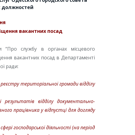
луг Одесского городского совета
х должностей
ня
міщення вакантних посад
и “Про службу в органах місцевого
ення вакантних посад в Департаменті
ої ради:
реєстру територіальної громади відділу
 результатів відділу документально-
ного працівника у відпустці для догляду
сфері господарської діяльності (на період