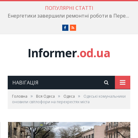
ПОПУЛЯРНІ СТАТТІ
Енергетики завершили ремонтні роботи в Пересипському районі
Facebook
RSS
Informer
.od.ua
НАВІГАЦІЯ
»
»
»
Головна
Вся Одеса
Одеса
Одеські комунальники
оновили світлофори на перехрестях міста