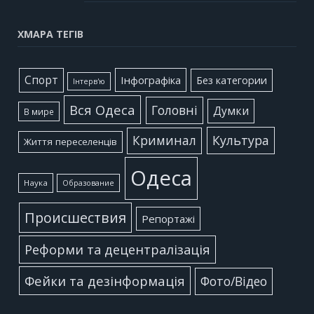
ХМАРА ТЕГІВ
Cпорт
Інфографіка
Без категории
Інтерв'ю
Вся Одеса
Головні
Думки
В мире
Культура
Криминал
Життя переселенців
Одеса
Наука
Образование
Происшествия
Репортажі
Реформи та децентралізація
Фейки та дезінформація
Фото/Відео