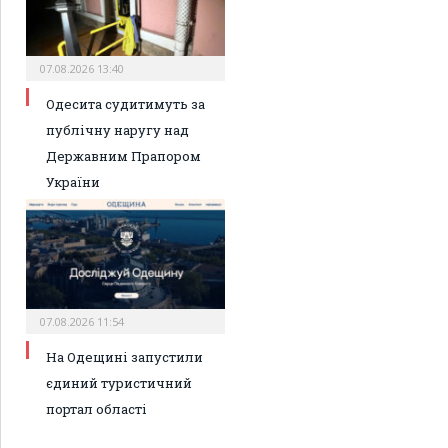
07.08.2026 13:40
Одесита судитимуть за
публічну наругу над
Державним Прапором
України
07.08.2026 11:54
На Одещині запустили
єдиний туристичний
портал області