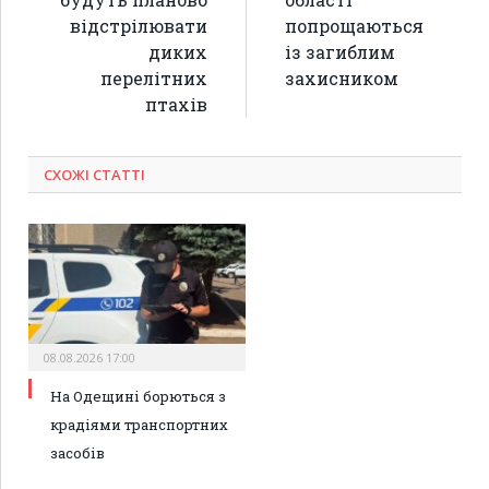
відстрілювати
попрощаються
диких
із загиблим
перелітних
захисником
птахів
СХОЖІ СТАТТІ
08.08.2026 17:00
На Одещині борються з
крадіями транспортних
засобів