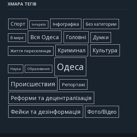
ХМАРА ТЕГІВ
Cпорт
Інфографіка
Без категории
Інтерв'ю
Вся Одеса
Головні
Думки
В мире
Культура
Криминал
Життя переселенців
Одеса
Наука
Образование
Происшествия
Репортажі
Реформи та децентралізація
Фейки та дезінформація
Фото/Відео