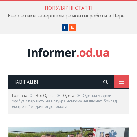
ПОПУЛЯРНІ СТАТТІ
Енергетики завершили ремонтні роботи в Пересипському районі
Facebook
RSS
Informer
.od.ua
НАВІГАЦІЯ
»
»
»
Головна
Вся Одеса
Одеса
Одеські медики
здобули першість на Всеукраїнському чемпіонаті бригад
екстреної медичної допомоги