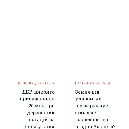
ПОПЕРЕДНЯ СТАТТЯ
НАСТУПНА СТАТТЯ
ДБР: викрито
Земля під
привласнення
ударом: як
20 млн грн
війна руйнує
державних
сільське
дотацій на
господарство
неіснуючих
півдня України?