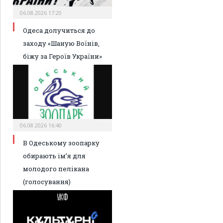
06.08.2026 17:20
Одеса долучиться до
заходу «Шаную Воїнів,
біжу за Героїв України»
06.08.2026 16:40
В Одеському зоопарку
обирають ім’я для
молодого пелікана
(голосування)