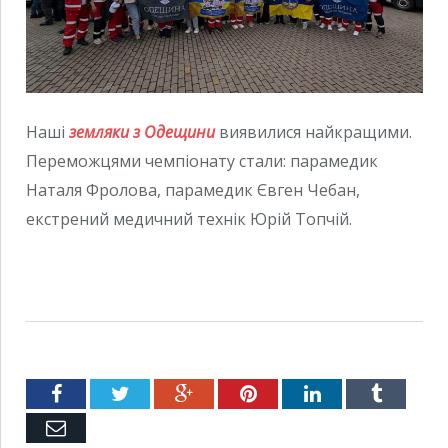
Наші
земляки з Одещини
виявилися найкращими.
Переможцями чемпіонату стали: парамедик
Наталя Фролова, парамедик Євген Чебан,
екстрений медичний технік Юрій Топчій.
Facebook
Twitter
Google+
Pinterest
LinkedIn
Tumblr
Емейл