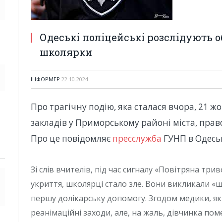
Одеські поліцейські розслідують о
школярки
ІНФОРМЕР
22.10.2024
Про трагічну подію, яка сталася вчора, 21 ж
закладів у Приморському районі міста, прав
Про це повідомляє
пресслужба
ГУНП в Одеськ
Зі слів вчителів, під час сигналу «Повітряна трив
укриття, школярці стало зле. Вони викликали «
першу долікарську допомогу. Згодом медики, як
реанімаційні заходи, але, на жаль, дівчинка пом