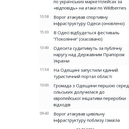
по українських маркетплейсах за
«відповідь» на атаки по Wildberries
15:58
Ворог атакував спортивну
інфраструктуру Одеси (оновлено)
15:30
В Одесі відбудеться фестиваль
“Покоління” (скасовано)
13:40
Одесита судитимуть за публічну
наругу над Державним Прапором
України
11:54
На Одещині запустили єдиний
туристичний портал області
10:00
Громада з Одещини першою серед
сільських долучилася до
європейської ініціативи переробки
відходів
09:40
Ворог атакував цивільну
інфраструктуру поблизу Ізмаїла