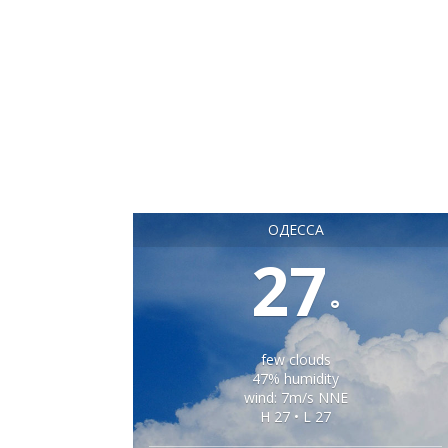
ОДЕССА
27
°
few clouds
47% humidity
wind: 7m/s NNE
H 27 • L 27