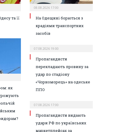
08.08.2026 17:00
десу та її
На Одещині борються з
крадіями транспортних
засобів
07.08.2026 19:00
Пропагандисти
перекладають провину за
удар по стадіону
«Чорноморець» на одеське
ом: як
ППО
агрожують
вольчій
07.08.2026 17:00
ейським
Пропагандисти видають
ридорам?
удари РФ по українських
маркетплейсах за