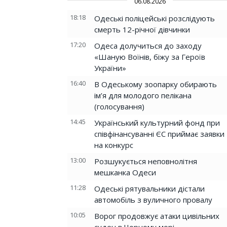
06.08.2026
18:18
Одеські поліцейські розслідують
смерть 12-річної дівчинки
17:20
Одеса долучиться до заходу
«Шаную Воїнів, біжу за Героїв
України»
16:40
В Одеському зоопарку обирають
ім’я для молодого пелікана
(голосування)
14:45
Український культурний фонд при
співфінансуванні ЄС приймає заявки
на конкурс
13:00
Розшукується неповнолітня
мешканка Одеси
11:28
Одеські рятувальники дістали
автомобіль з вуличного провалу
10:05
Ворог продовжує атаки цивільних