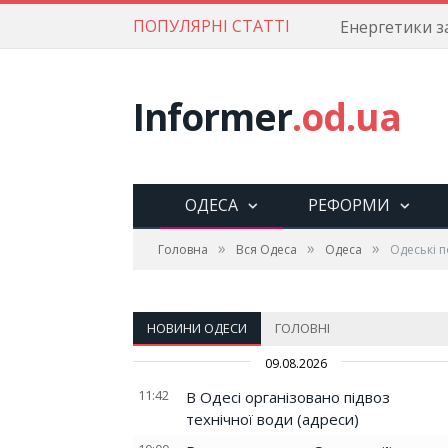
ПОПУЛЯРНІ СТАТТІ
Informer
.od.ua
ОДЕСА
РЕФОРМИ
»
»
»
Головна
Вся Одеса
Одеса
Одеські п
НОВИНИ ОДЕСИ
ГОЛОВНІ
09.08.2026
11:42
В Одесі організовано підвоз
технічної води (адреси)