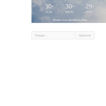
30
30
29
°
°
°
SUN
MON
TUE
Weather from OpenWeatherMap