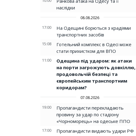
10:00
Ранкова атака на Одесу та її
наслідки
08.08.2026
17:00
На Одещині борються з крадіями
транспортних засобів
15:08
Готельний комплекс в Одесі може
стати прихистком для ВПО
11:00
Одещина під ударом: як атаки
на порти загрожують довкіллю,
продовольчій безпеці та
європейським транспортним
коридорам?
07.08.2026
19:00
Пропагандисти перекладають
провину за удар по стадіону
«Чорноморець» на одеське ППО
17:00
Пропагандисти видають удари РФ