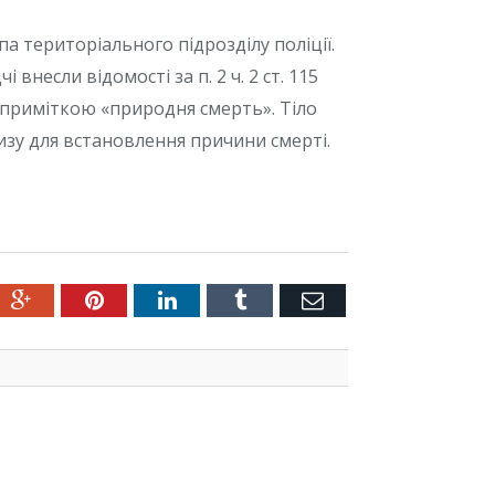
а територіального підрозділу поліції.
внесли відомості за п. 2 ч. 2 ст. 115
приміткою «природня смерть». Тіло
зу для встановлення причини смерті.
ter
Google+
Pinterest
LinkedIn
Tumblr
Емейл