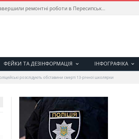
Енергетики завершили ремонтні роботи в Пересипському районі
ФЕЙКИ ТА ДЕЗІНФОРМАЦІЯ
ІНФОГРАФІКА
оліцейські розслідують обставини смерті 13-річної школярки