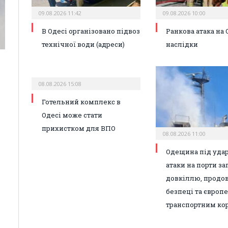
09.08.2026 11:42
09.08.2026 10:00
В Одесі організовано підвоз
Ранкова атака на О
технічної води (адреси)
наслідки
08.08.2026 15:08
Готельний комплекс в
Одесі може стати
прихистком для ВПО
08.08.2026 11:00
Одещина під удар
атаки на порти з
довкіллю, продо
безпеці та європ
транспортним ко