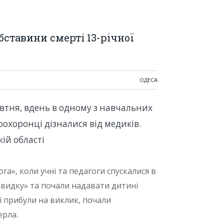
бставини смерті 13-річної
ОДЕСА
овтня, вдень в одному з навчальних
оохоронці дізналися від медиків.
ій області
ога», коли учні та педагоги спускалися в
швидку» та почали надавати дитині
і прибули на виклик, почали
ерла.