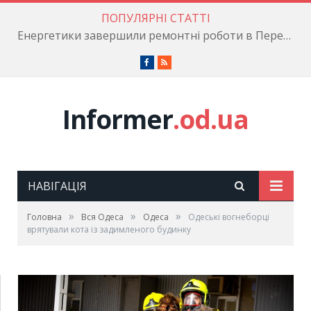
ПОПУЛЯРНІ СТАТТІ
Енергетики завершили ремонтні роботи в Пересипському районі
Facebook
RSS
Informer
.od.ua
НАВІГАЦІЯ
»
»
»
Головна
Вся Одеса
Одеса
Одеські вогнеборці
врятували кота із задимленого будинку