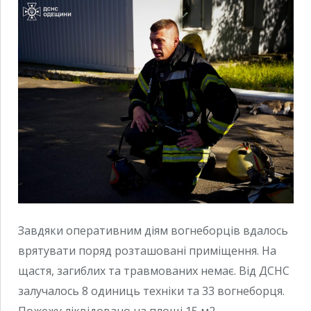
Завдяки оперативним діям вогнеборців вдалось
врятувати поряд розташовані приміщення. На
щастя, загиблих та травмованих немає. Від ДСНС
залучалось 8 одиниць техніки та 33 вогнеборця.