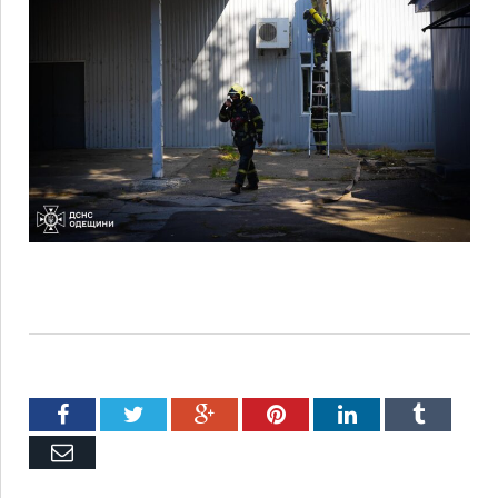
Facebook
Twitter
Google+
Pinterest
LinkedIn
Tumblr
Емейл