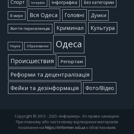
Cпорт
Інфографіка
Без категории
Інтерв'ю
Вся Одеса
Головні
Думки
В мире
Культура
Криминал
Життя переселенців
Одеса
Наука
Образование
Происшествия
Репортажі
Реформи та децентралізація
Фейки та дезінформація
Фото/Відео
Copyright © 2012 - 2025 «Інформер». Усі права захищені.
При повному або частковому відтворенні матеріалів
посилання на
https://informer.od.ua
є обов'язковим.