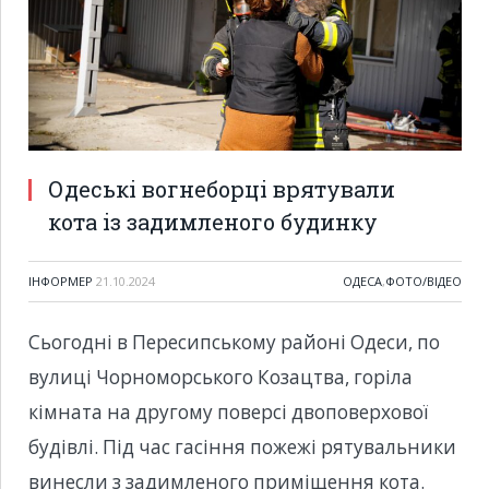
Одеські вогнеборці врятували
кота із задимленого будинку
ІНФОРМЕР
21.10.2024
ОДЕСА
,
ФОТО/ВІДЕО
Сьогодні в Пересипському районі Одеси, по
вулиці Чорноморського Козацтва, горіла
кімната на другому поверсі двоповерхової
будівлі. Під час гасіння пожежі рятувальники
винесли з задимленого приміщення кота.