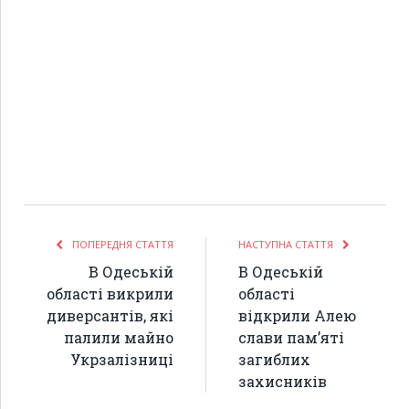
ПОПЕРЕДНЯ СТАТТЯ
НАСТУПНА СТАТТЯ
В Одеській
В Одеській
області викрили
області
диверсантів, які
відкрили Алею
палили майно
слави пам’яті
Укрзалізниці
загиблих
захисників