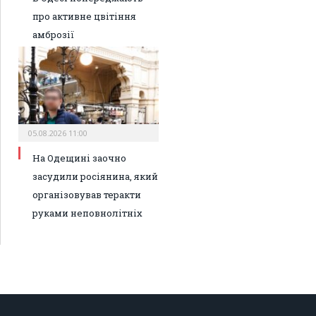
про активне цвітіння
амброзії
05.08.2026 11:00
На Одещині заочно
засудили росіянина, який
організовував теракти
руками неповнолітніх