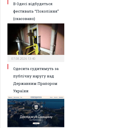
В Одесі відбудеться
фестиваль “Покоління”
(скасовано)
07.08.2026 13:40
Одесита судитимуть за
публічну наругу над
Державним Прапором
України