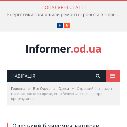
ПОПУЛЯРНІ СТАТТІ
Енергетики завершили ремонтні роботи в Пересипському районі
Facebook
RSS
Informer
.od.ua
НАВІГАЦІЯ
»
»
»
Головна
Вся Одеса
Одеса
Одеський бізнесмен
написав про візит президента Зеленського до центра
протезування
Одеський бізнесмен написав