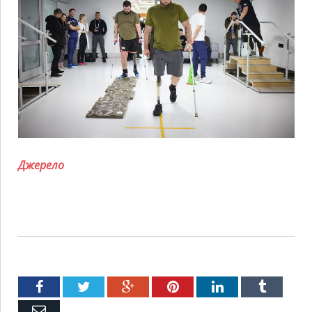
Джерело
Facebook
Twitter
Google+
Pinterest
LinkedIn
Tumblr
Емейл