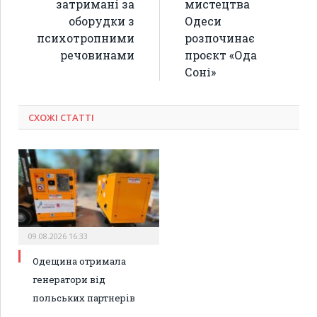
затримані за
мистецтва
оборудки з
Одеси
психотропними
розпочинає
речовинами
проєкт «Ода
Соні»
СХОЖІ СТАТТІ
09.08.2026 16:33
Одещина отримала
генератори від
польських партнерів