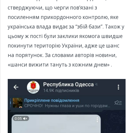
стверджуючи, що черги пов’язані з
посиленням прикордонного контролю, яке
українська влада видає за “збій бази”. Також у
цьому ж пості були заклики якомога швидше
покинути територію України, адже це шанс
на порятунок. За словами авторів новини,
«шанси вижити тануть з кожним днем» .