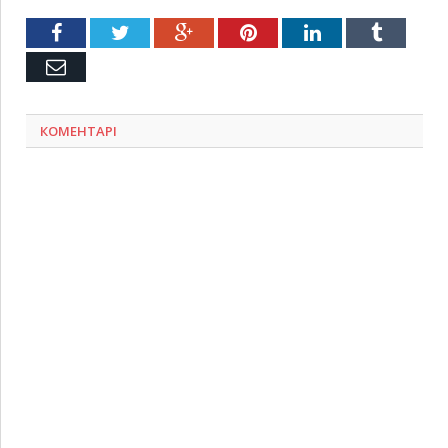
Facebook
Twitter
Google+
Pinterest
LinkedIn
Tumblr
Емейл
КОМЕНТАРІ