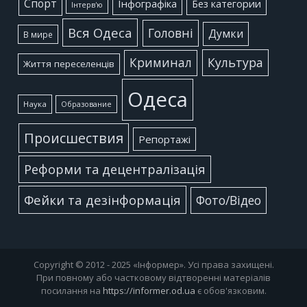
Cпорт
Інфографіка
Без категории
Інтерв'ю
Вся Одеса
Головні
Думки
В мире
Культура
Криминал
Життя переселенців
Одеса
Наука
Образование
Происшествия
Репортажі
Реформи та децентралізація
Фейки та дезінформація
Фото/Відео
Copyright © 2012 - 2025 «Інформер». Усі права захищені.
При повному або частковому відтворенні матеріалів
посилання на
https://informer.od.ua
є обов'язковим.