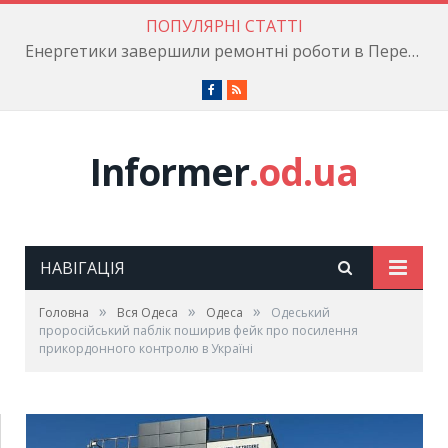
ПОПУЛЯРНІ СТАТТІ
Енергетики завершили ремонтні роботи в Пересипському районі
Facebook
RSS
Informer
.od.ua
НАВІГАЦІЯ
»
»
»
Головна
Вся Одеса
Одеса
Одеський
проросійський паблік поширив фейк про посилення
прикордонного контролю в Україні