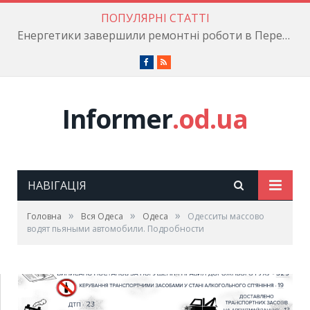
ПОПУЛЯРНІ СТАТТІ
Енергетики завершили ремонтні роботи в Пересипському районі
Facebook
RSS
Informer
.od.ua
НАВІГАЦІЯ
»
»
»
Головна
Вся Одеса
Одеса
Одесситы массово
водят пьяными автомобили. Подробности