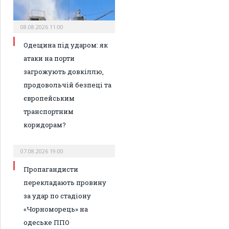
08.08.2026 11:00
Одещина під ударом: як
атаки на порти
загрожують довкіллю,
продовольчій безпеці та
європейським
транспортним
коридорам?
07.08.2026 19:00
Пропагандисти
перекладають провину
за удар по стадіону
«Чорноморець» на
одеське ППО