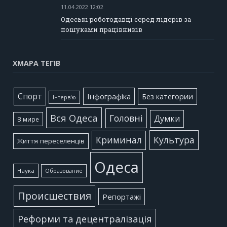
11.04.2022 12:02
Одеські роботодавці серед лідерів за
пошуками працівників
ХМАРА ТЕГІВ
Cпорт
Інфографіка
Без категории
Інтерв'ю
Вся Одеса
Головні
Думки
В мире
Культура
Криминал
Життя переселенців
Одеса
Наука
Образование
Происшествия
Репортажі
Реформи та децентралізація