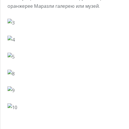
оранжерее Маразли галерею или музей.