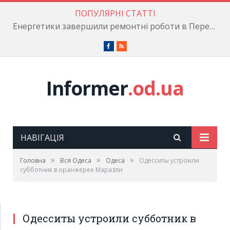
ПОПУЛЯРНІ СТАТТІ
Енергетики завершили ремонтні роботи в Пересипському районі
Facebook
RSS
Informer
.od.ua
НАВІГАЦІЯ
»
»
»
Головна
Вся Одеса
Одеса
Одесситы устроили
субботник в оранжерее Маразли
Одесситы устроили субботник в