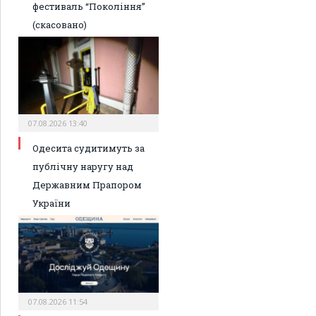
фестиваль “Покоління”
(скасовано)
07.08.2026 13:40
Одесита судитимуть за
публічну наругу над
Державним Прапором
України
07.08.2026 11:54