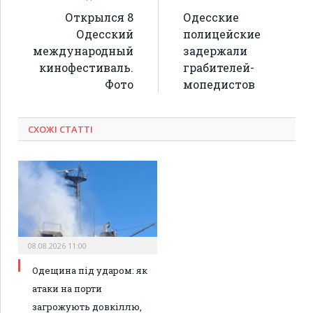
Открылся 8
Одесские
Одесский
полицейские
международный
задержали
кинофестиваль.
грабителей-
Фото
мопедистов
СХОЖІ СТАТТІ
08.08.2026 11:00
Одещина під ударом: як
атаки на порти
загрожують довкіллю,