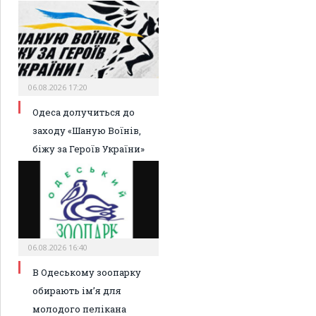
06.08.2026 17:20
Одеса долучиться до
заходу «Шаную Воїнів,
біжу за Героїв України»
06.08.2026 16:40
В Одеському зоопарку
обирають ім’я для
молодого пелікана