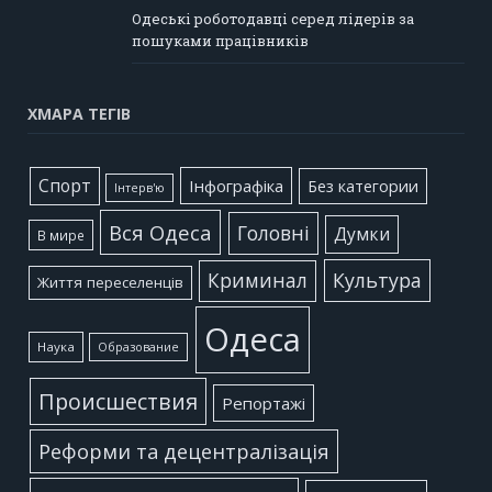
Одеські роботодавці серед лідерів за
пошуками працівників
ХМАРА ТЕГІВ
Cпорт
Інфографіка
Без категории
Інтерв'ю
Вся Одеса
Головні
Думки
В мире
Культура
Криминал
Життя переселенців
Одеса
Наука
Образование
Происшествия
Репортажі
Реформи та децентралізація