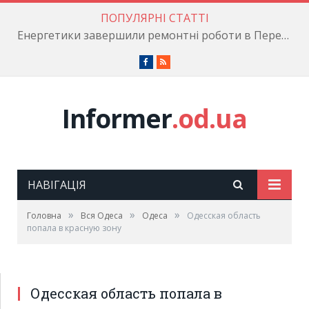
ПОПУЛЯРНІ СТАТТІ
Енергетики завершили ремонтні роботи в Пересипському районі
Facebook
RSS
Informer
.od.ua
НАВІГАЦІЯ
»
»
»
Головна
Вся Одеса
Одеса
Одесская область
попала в красную зону
Одесская область попала в