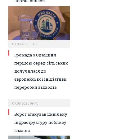
портал області
07.08.2026 10:00
Громада з Одещини
першою серед сільських
долучилася до
європейської ініціативи
переробки відходів
07.08.2026 09:40
Ворог атакував цивільну
інфраструктуру поблизу
Ізмаїла