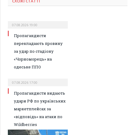
СХОЖІ СТАТТІ
07.08.2026 19:00
Пропагандисти
перекладають провину
за удар по стадіону
«Чорноморець» на
одеське ППО
07.08.2026 17:00
Пропагандисти видають
удари РФ по українських
маркетплейсах за
«відповідь» на атаки по
Wildberries