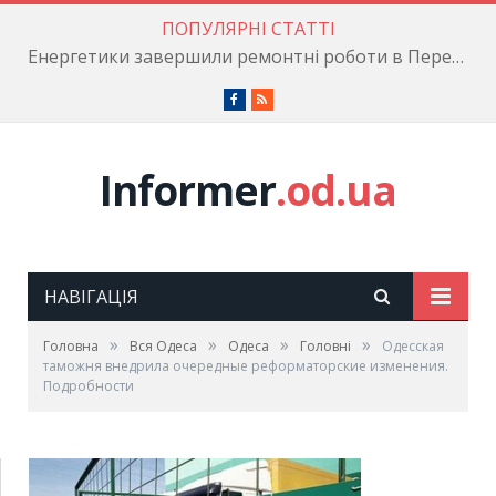
ПОПУЛЯРНІ СТАТТІ
Енергетики завершили ремонтні роботи в Пересипському районі
Facebook
RSS
Informer
.od.ua
НАВІГАЦІЯ
»
»
»
»
Головна
Вся Одеса
Одеса
Головні
Одесская
таможня внедрила очередные реформаторские изменения.
Подробности