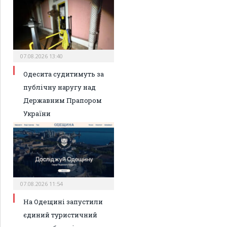
07.08.2026 13:40
Одесита судитимуть за
публічну наругу над
Державним Прапором
України
07.08.2026 11:54
На Одещині запустили
єдиний туристичний