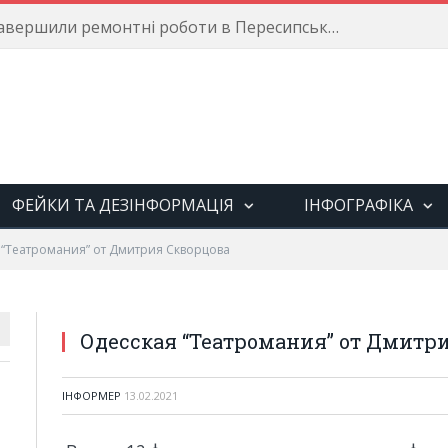
Енергетики завершили ремонтні роботи в Пересипському районі
ФЕЙКИ ТА ДЕЗІНФОРМАЦІЯ
ІНФОГРАФІКА
 “Театромания” от Дмитрия Скворцова
Одесская “Театромания” от Дмитр
ІНФОРМЕР
13.02.2021