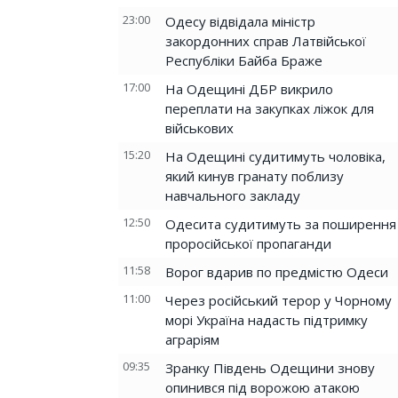
23:00
Одесу відвідала міністр
закордонних справ Латвійської
Республіки Байба Браже
17:00
На Одещині ДБР викрило
переплати на закупках ліжок для
військових
15:20
На Одещині судитимуть чоловіка,
який кинув гранату поблизу
навчального закладу
12:50
Одесита судитимуть за поширення
проросійської пропаганди
11:58
Ворог вдарив по предмістю Одеси
11:00
Через російський терор у Чорному
морі Україна надасть підтримку
аграріям
09:35
Зранку Південь Одещини знову
опинився під ворожою атакою