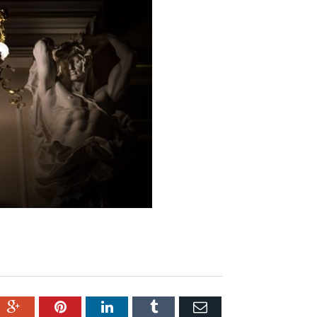
ter
Google+
Pinterest
LinkedIn
Tumblr
Емейл