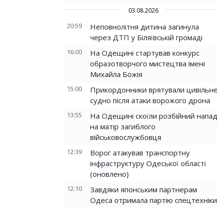
03.08.2026
20:59
Неповнолітня дитина загинула
через ДТП у Біляївській громаді
16:00
На Одещині стартував конкурс
образотворчого мистецтва імені
Михайла Божія
15:00
Прикордонники врятували цивільн
судно після атаки ворожого дрона
13:55
На Одещині скоїли розбійний напа
на матір загиблого
військовослужбовця
12:39
Ворог атакував транспортну
інфраструктуру Одеської області
(оновлено)
12:10
Завдяки японським партнерам
Одеса отримала партію спецтехніки