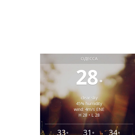
ОДЕССА
28
°
clear sky
45% humidity
wind: 4m/s ENE
H 28 • L 28
33
31
34
°
°
°