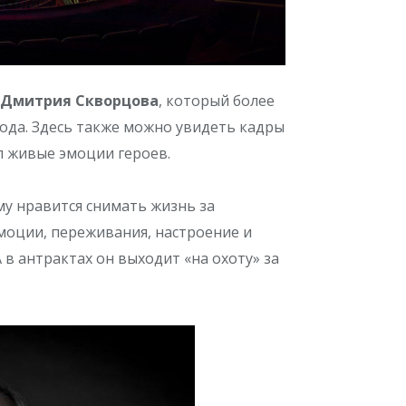
Дмитрия Скворцова
, который более
года. Здесь также можно увидеть кадры
л живые эмоции героев.
му нравится снимать жизнь за
эмоции, переживания, настроение и
 в антрактах он выходит «на охоту» за