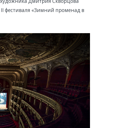
тохудожника Дмитрия Скворцова
 II фестиваля «Зимний променад в