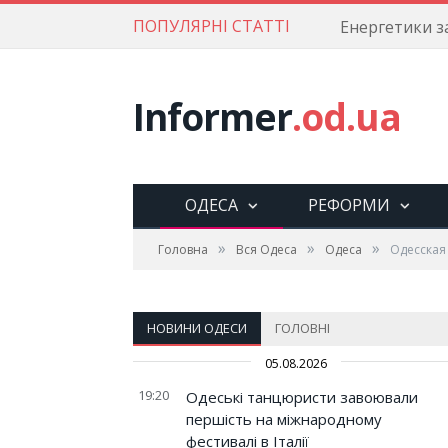
ПОПУЛЯРНІ СТАТТІ
Informer
.od.ua
ОДЕСА
РЕФОРМИ
»
»
»
Головна
Вся Одеса
Одеса
Одесская
НОВИНИ ОДЕСИ
ГОЛОВНІ
05.08.2026
19:20
Одеські танцюристи завоювали
першість на міжнародному
фестивалі в Італії