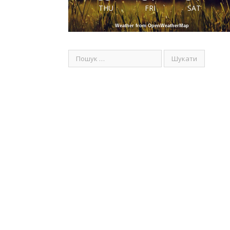
THU
FRI
SAT
Weather from OpenWeatherMap