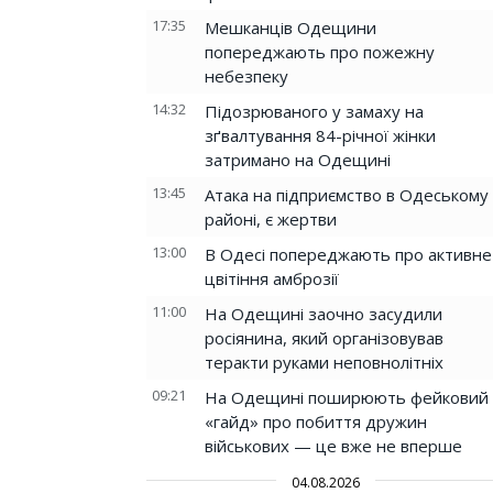
17:35
Мешканців Одещини
попереджають про пожежну
небезпеку
14:32
Підозрюваного у замаху на
зґвалтування 84-річної жінки
затримано на Одещині
13:45
Атака на підприємство в Одеському
районі, є жертви
13:00
В Одесі попереджають про активне
цвітіння амброзії
11:00
На Одещині заочно засудили
росіянина, який організовував
теракти руками неповнолітніх
09:21
На Одещині поширюють фейковий
«гайд» про побиття дружин
військових — це вже не вперше
04.08.2026