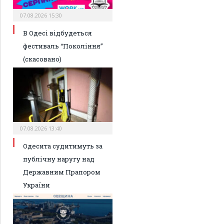
07.08.2026 15:30
В Одесі відбудеться
фестиваль “Покоління”
(скасовано)
07.08.2026 13:40
Одесита судитимуть за
публічну наругу над
Державним Прапором
України