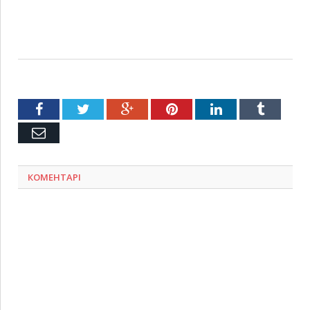
Facebook
Twitter
Google+
Pinterest
LinkedIn
Tumblr
Емейл
КОМЕНТАРІ