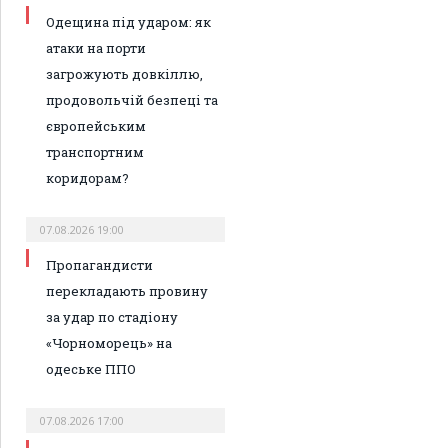
Одещина під ударом: як
атаки на порти
загрожують довкіллю,
продовольчій безпеці та
європейським
транспортним
коридорам?
07.08.2026 19:00
Пропагандисти
перекладають провину
за удар по стадіону
«Чорноморець» на
одеське ППО
07.08.2026 17:00