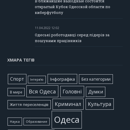
В ближайшие выходные состоится
открытый Кубок Одесской области по
киберфутболу
11.04.2022 12:02
Одеські роботодавці серед лідерів за
пошуками працівників
ХМАРА ТЕГІВ
Cпорт
Інфографіка
Без категории
Інтерв'ю
Вся Одеса
Головні
Думки
В мире
Культура
Криминал
Життя переселенців
Одеса
Наука
Образование