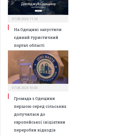
07.08.2026 11:54
На Одещині запустили
єдиний туристичний
портал області
07.08.2026 10:00
Громада з Одещини
першою серед сільських
долучилася до
європейської ініціативи
переробки відходів