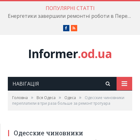
ПОПУЛЯРНІ СТАТТІ
Енергетики завершили ремонтні роботи в Пересипському районі
Facebook
RSS
Informer
.od.ua
НАВІГАЦІЯ
»
»
»
Головна
Вся Одеса
Одеса
Одесские чиновники
переплатили в три раза больше за ремонт тротуара
Одесские чиновники