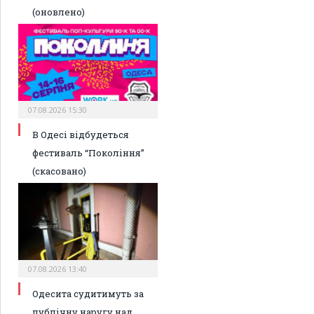
(оновлено)
07.08.2026 15:30
В Одесі відбудеться
фестиваль “Покоління”
(скасовано)
07.08.2026 13:40
Одесита судитимуть за
публічну наругу над