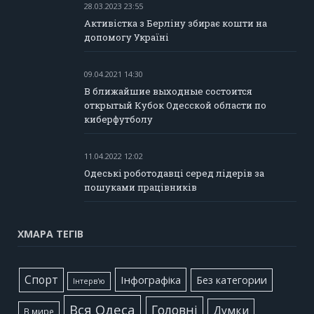
28.03.2023 23:55
Активістка з Берліну збирає кошти на
допомогу Україні
09.04.2021 14:30
В ближайшие выходные состоится
открытый Кубок Одесской области по
киберфутболу
11.04.2022 12:02
Одеські роботодавці серед лідерів за
пошуками працівників
ХМАРА ТЕГІВ
Cпорт
Інфографіка
Без категории
Інтерв'ю
Вся Одеса
Головні
Думки
В мире