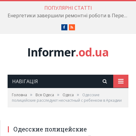
ПОПУЛЯРНІ СТАТТІ
Енергетики завершили ремонтні роботи в Пересипському районі
Facebook
RSS
Informer
.od.ua
НАВІГАЦІЯ
»
»
»
Головна
Вся Одеса
Одеса
Одесские
полицейские расследуют несчастный с ребенком в Аркадии
Одесские полицейские