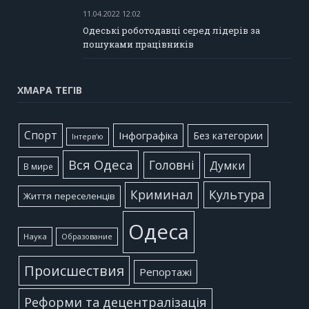
11.04.2022 12:02
Одеські роботодавці серед лідерів за
пошуками працівників
ХМАРА ТЕГІВ
Cпорт
Інфографіка
Без категории
Інтерв'ю
Вся Одеса
Головні
Думки
В мире
Культура
Криминал
Життя переселенців
Одеса
Наука
Образование
Происшествия
Репортажі
Реформи та децентралізація