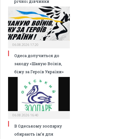
річної дівчинки
06.08.2026 17:20
Одеса долучиться до
заходу «Шаную Воїнів,
біжу за Героїв України»
06.08.2026 16:40
В Одеському зоопарку
обирають ім’я для