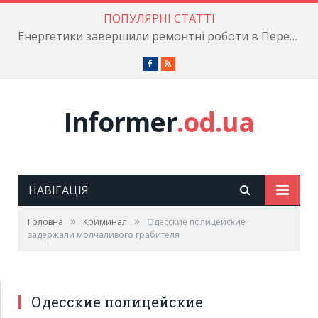
ПОПУЛЯРНІ СТАТТІ
Енергетики завершили ремонтні роботи в Пересипському районі
Facebook
RSS
Informer
.od.ua
НАВІГАЦІЯ
»
»
Головна
Криминал
Одесские полицейские
задержали молчаливого грабителя
Одесские полицейские