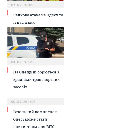
09.08.2026 10:00
Ранкова атака на Одесу та
її наслідки
08.08.2026 17:00
На Одещині борються з
крадіями транспортних
засобів
08.08.2026 15:08
Готельний комплекс в
Одесі може стати
прихистком для ВПО