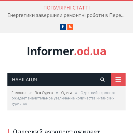
ПОПУЛЯРНІ СТАТТІ
Енергетики завершили ремонтні роботи в Пересипському районі
Facebook
RSS
Informer
.od.ua
НАВІГАЦІЯ
»
»
»
Головна
Вся Одеса
Одеса
Одесский аэропорт
ожидает значительное увеличение количества китайских
туристов
Одесский аэропорт ожидает