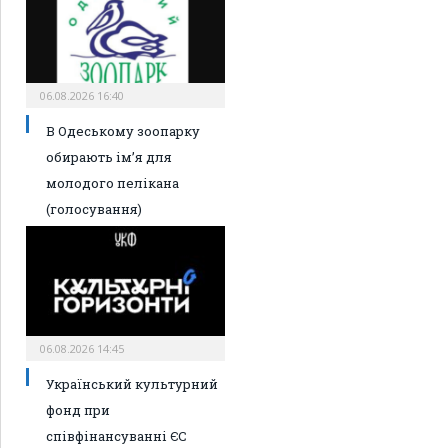
06.08.2026 16:40
В Одеському зоопарку
обирають ім’я для
молодого пелікана
(голосування)
06.08.2026 14:45
Український культурний
фонд при
співфінансуванні ЄС