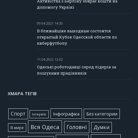
Активістка з Берліну збирає кошти на
допомогу Україні
09.04.2021 14:30
В ближайшие выходные состоится
открытый Кубок Одесской области по
киберфутболу
11.04.2022 12:02
Одеські роботодавці серед лідерів за
пошуками працівників
ХМАРА ТЕГІВ
Cпорт
Інфографіка
Без категории
Інтерв'ю
Вся Одеса
Головні
Думки
В мире