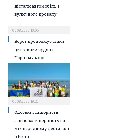
дістали автомобіль з
вуличного провалу
06.08.2026 10:05
Ворог продовжує атаки
цивільних суден в
Чорному морі
05.08.2026 19:20
Одеські танцюристи
завоювали першість на
міжнародному фестивалі
в Італії