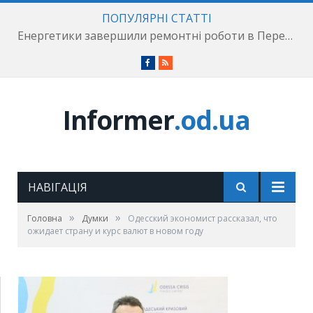
ПОПУЛЯРНІ СТАТТІ
Енергетики завершили ремонтні роботи в Пересипському районі
Facebook
RSS
Informer
.od.ua
НАВІГАЦІЯ
»
»
Головна
Думки
Одесский экономист рассказал, что
ожидает страну и курс валют в новом году