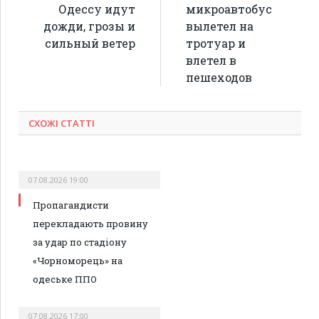
Одессу идут
микроавтобус
дожди, грозы и
вылетел на
сильный ветер
тротуар и
влетел в
пешеходов
СХОЖІ СТАТТІ
07.08.2026 19:00
Пропагандисти
перекладають провину
за удар по стадіону
«Чорноморець» на
одеське ППО
07.08.2026 17:00