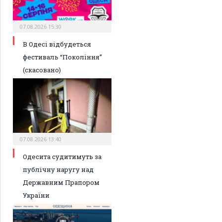
07.08.2026 15:30
В Одесі відбудеться
фестиваль “Покоління”
(скасовано)
07.08.2026 13:40
Одесита судитимуть за
публічну наругу над
Державним Прапором
України