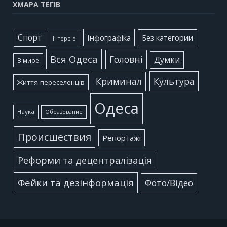
ХМАРА ТЕГІВ
Cпорт
Інфографіка
Без категории
Інтерв'ю
Вся Одеса
Головні
Думки
В мире
Культура
Криминал
Життя переселенців
Одеса
Наука
Образование
Происшествия
Репортажі
Реформи та децентралізація
Фейки та дезінформація
Фото/Відео