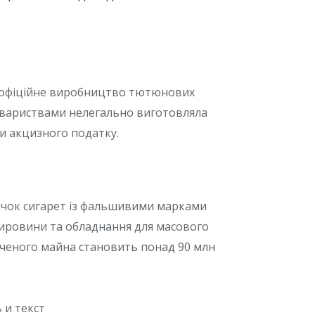
а офіційне виробництво тютюнових
овариствами нелегально виготовляла
и акцизного податку.
 пачок сигарет із фальшивими марками
ировини та обладнання для масового
ученого майна становить понад 90 млн