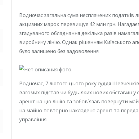
Водночас загальна сума несплачених податків л
акцизних марок перевищує 42 млн грн. Нагадаємо
згадуваного обладнання декілька разів намагал
виробничу лінію. Однак рішенням Київського апе
було залишено без задоволення.
Водночас, 7 лютого цього року суддя Шевченків
вагомих підстав чи будь-яких нових обставин у 
арешт на цю лінію та зобов`язав повернути майно
на майно повторно накладено арешт та переда
управління.