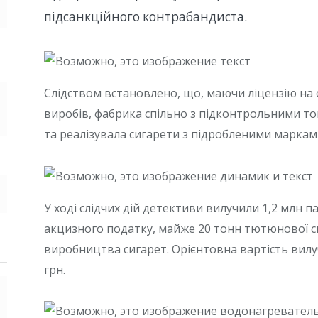
підсанкційного контрабандиста.
Слідством встановлено, що, маючи ліцензію н
виробів, фабрика спільно з підконтрольними т
та реалізувала сигарети з підробленими маркам
У ході слідчих дій детективи вилучили 1,2 млн
акцизного податку, майже 20 тонн тютюнової с
виробництва сигарет. Орієнтовна вартість вил
грн.