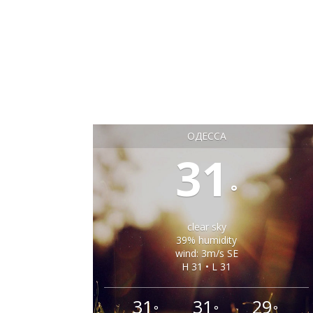
ОДЕССА
31
°
clear sky
39% humidity
wind: 3m/s SE
H 31 • L 31
31
31
29
°
°
°