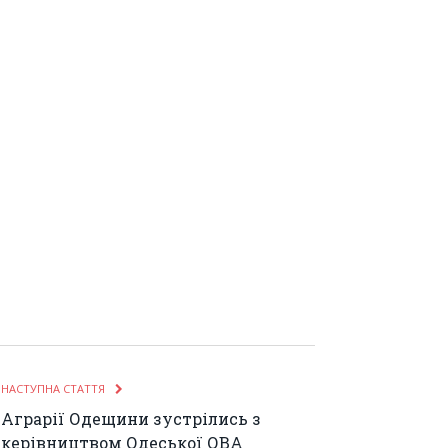
НАСТУПНА СТАТТЯ
Аграрії Одещини зустрілись з
керівництвом Одеської ОВА