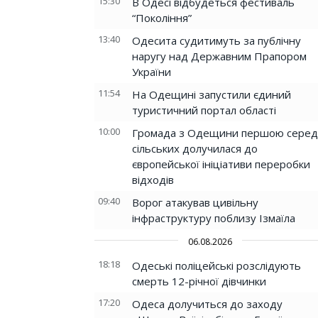
15:30
В Одесі відбудеться фестиваль
“Покоління”
13:40
Одесита судитимуть за публічну
наругу над Державним Прапором
України
11:54
На Одещині запустили єдиний
туристичний портал області
10:00
Громада з Одещини першою серед
сільських долучилася до
європейської ініціативи переробки
відходів
09:40
Ворог атакував цивільну
інфраструктуру поблизу Ізмаїла
06.08.2026
18:18
Одеські поліцейські розслідують
смерть 12-річної дівчинки
17:20
Одеса долучиться до заходу