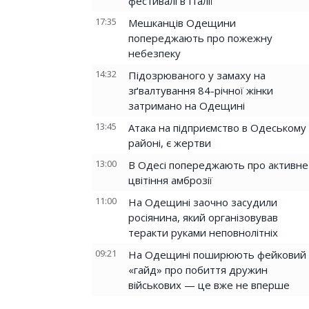
фестивалі в Італії
17:35
Мешканців Одещини
попереджають про пожежну
небезпеку
14:32
Підозрюваного у замаху на
зґвалтування 84-річної жінки
затримано на Одещині
13:45
Атака на підприємство в Одеському
районі, є жертви
13:00
В Одесі попереджають про активне
цвітіння амброзії
11:00
На Одещині заочно засудили
росіянина, який організовував
теракти руками неповнолітніх
09:21
На Одещині поширюють фейковий
«гайд» про побиття дружин
військових — це вже не вперше