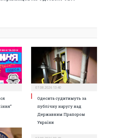
07.08.2026 13:40
ься
Одесита судитимуть за
іння”
публічну наругу над
Державним Прапором
України