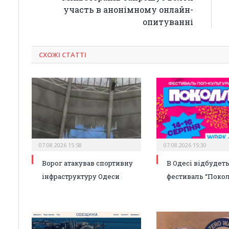
участь в анонімному онлайн-
опитуванні
СХОЖІ СТАТТІ
07.08.2026 15:58
07.08.2026 15:30
Ворог атакував спортивну
В Одесі відбудет
інфраструктуру Одеси
фестиваль “Покол