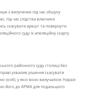
ише з вилучених під час обшуку
, під час слідства власники
ись скасувати арешт та повернути
ляційного суду їх апеляційну скаргу
ського районного суду столиці без
справі ухвалив рішення скасувати
 особі, у якої воно вилучалося. Наразі
но його до АРМА для подальшого