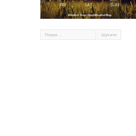
FRI
SAT
SUN
Weather from OpenWeatherMap