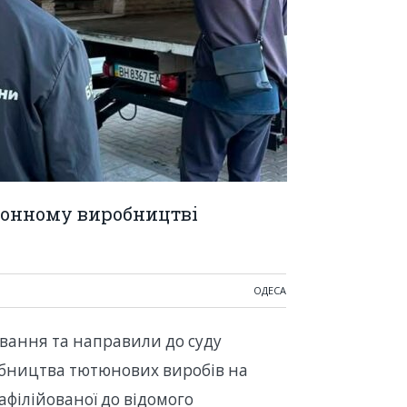
конному виробництві
ОДЕСА
вання та направили до суду
бництва тютюнових виробів на
афілійованої до відомого