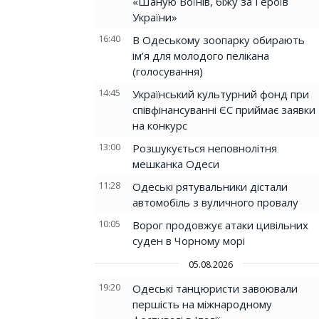
«Шаную Воїнів, біжу за Героїв
України»
16:40
В Одеському зоопарку обирають
ім’я для молодого пелікана
(голосування)
14:45
Український культурний фонд при
співфінансуванні ЄС приймає заявки
на конкурс
13:00
Розшукується неповнолітня
мешканка Одеси
11:28
Одеські рятувальники дістали
автомобіль з вуличного провалу
10:05
Ворог продовжує атаки цивільних
суден в Чорному морі
05.08.2026
19:20
Одеські танцюристи завоювали
першість на міжнародному