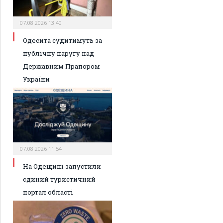
07.08.2026 13:40
Одесита судитимуть за
публічну наругу над
Державним Прапором
України
07.08.2026 11:54
На Одещині запустили
єдиний туристичний
портал області