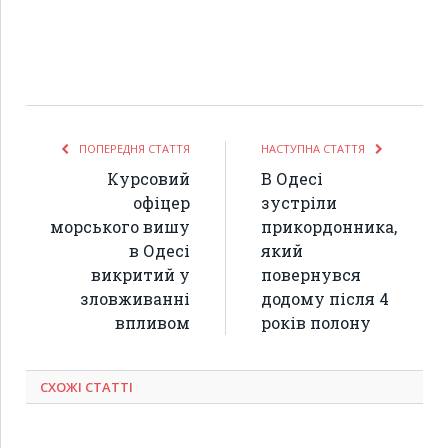
ПОПЕРЕДНЯ СТАТТЯ
НАСТУПНА СТАТТЯ
Курсовий
В Одесі
офіцер
зустріли
морського вишу
прикордонника,
в Одесі
який
викритий у
повернувся
зловживанні
додому після 4
впливом
років полону
СХОЖІ СТАТТІ