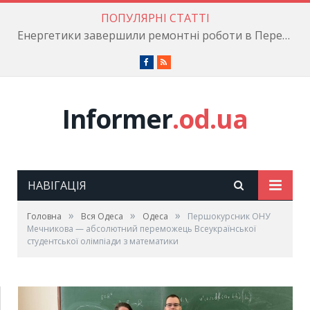
ПОПУЛЯРНІ СТАТТІ
Енергетики завершили ремонтні роботи в Пересипському районі
Facebook
RSS
Informer
.od.ua
НАВІГАЦІЯ
»
»
»
Головна
Вся Одеса
Одеса
Першокурсник ОНУ
Мечникова — абсолютний переможець Всеукраїнської
студентської олімпіади з математики