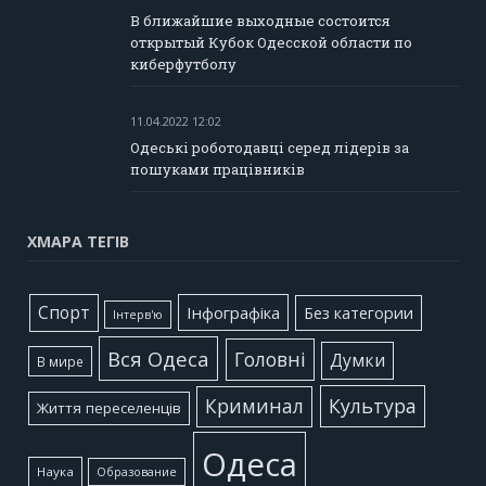
В ближайшие выходные состоится
открытый Кубок Одесской области по
киберфутболу
11.04.2022 12:02
Одеські роботодавці серед лідерів за
пошуками працівників
ХМАРА ТЕГІВ
Cпорт
Інфографіка
Без категории
Інтерв'ю
Вся Одеса
Головні
Думки
В мире
Культура
Криминал
Життя переселенців
Одеса
Наука
Образование