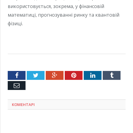
використовується, зокрема, у фінансовій
математиці, прогнозуванні ринку та квантовій
фізиці.
Facebook
Twitter
Google+
Pinterest
LinkedIn
Tumblr
Емейл
КОМЕНТАРІ