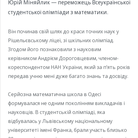
Юрій Міняйлик — переможець Всеукраїнської
студентської олімпіади з математики.
Він починав свій шлях до краси точних наук у
Рішельєвському ліцеї, зі шкільних олімпіад.
Згодом його познаковили з науковим
керівником Андрієм Дороговцевим, членом-
кореспондентом НАН України, який за п’ять років
передав учню мені дуже багато знань та досвіду.
Серйозна математична школа в Одесі
формувалася не одним поколінням викладачів і
науковців. В студентській олімпіадi, яка
вiдбувалась у Львівському національному
університетi імені Франка, брали участь близько