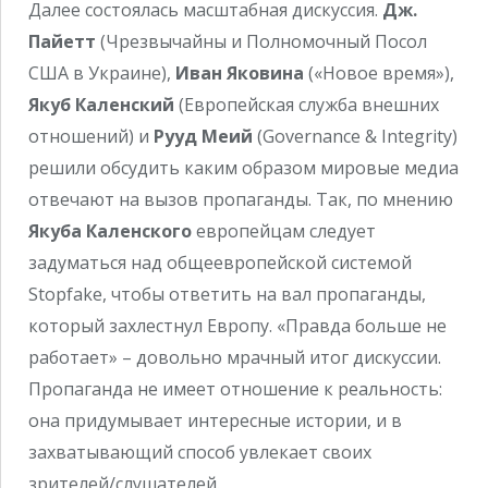
Далее состоялась масштабная дискуссия.
Дж.
Пайетт
(Чрезвычайны и Полномочный Посол
США в Украине),
Иван Яковина
(«Новое время»),
Якуб Каленский
(Европейская служба внешних
отношений) и
Рууд Меий
(Governance & Integrity)
решили обсудить каким образом мировые медиа
отвечают на вызов пропаганды. Так, по мнению
Якуба Каленского
европейцам следует
задуматься над общеевропейской системой
Stopfake, чтобы ответить на вал пропаганды,
который захлестнул Европу. «Правда больше не
работает» – довольно мрачный итог дискуссии.
Пропаганда не имеет отношение к реальность:
она придумывает интересные истории, и в
захватывающий способ увлекает своих
зрителей/слушателей.