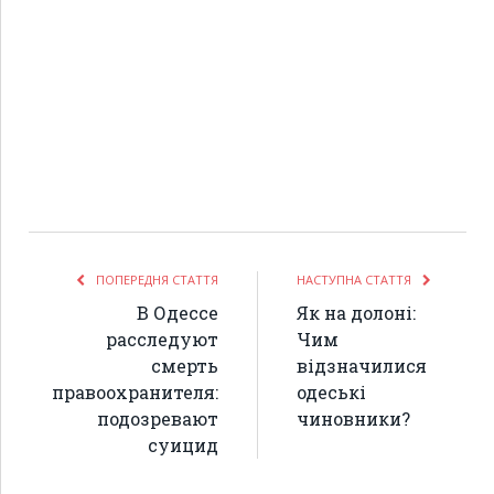
ПОПЕРЕДНЯ СТАТТЯ
НАСТУПНА СТАТТЯ
В Одессе
Як на долоні:
расследуют
Чим
смерть
відзначилися
правоохранителя:
одеські
подозревают
чиновники?
суицид