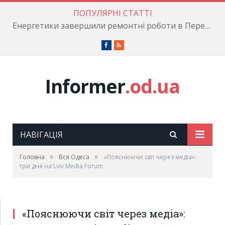
ПОПУЛЯРНІ СТАТТІ
Енергетики завершили ремонтні роботи в Пересипському районі
Facebook
RSS
Informer
.od.ua
НАВІГАЦІЯ
»
»
Головна
Вся Одеса
«Пояснюючи світ через медіа»:
три дня на Lviv Media Forum
«Пояснюючи світ через медіа»: