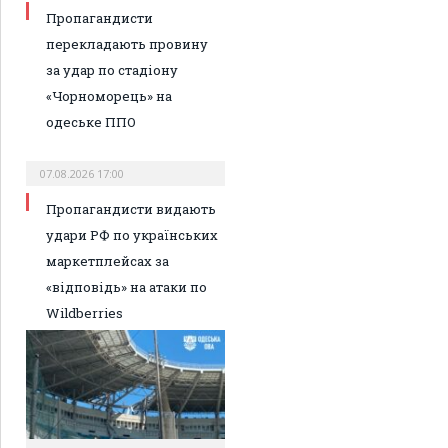
Пропагандисти
перекладають провину
за удар по стадіону
«Чорноморець» на
одеське ППО
07.08.2026 17:00
Пропагандисти видають
удари РФ по українських
маркетплейсах за
«відповідь» на атаки по
Wildberries