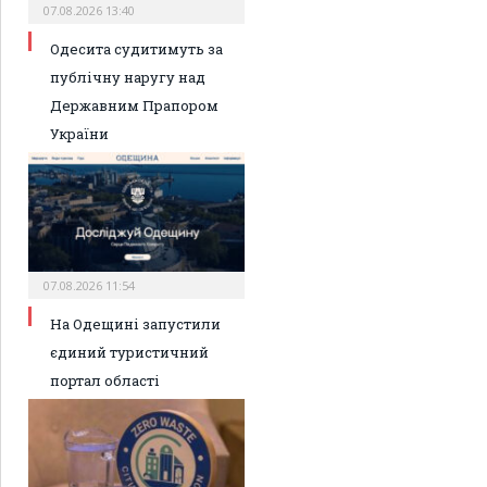
07.08.2026 13:40
Одесита судитимуть за
публічну наругу над
Державним Прапором
України
07.08.2026 11:54
На Одещині запустили
єдиний туристичний
портал області