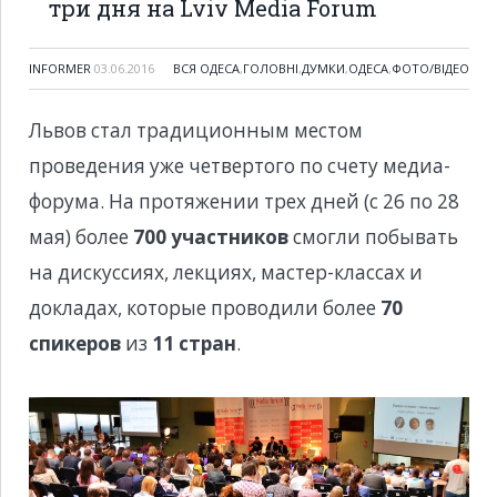
три дня на Lviv Media Forum
INFORMER
03.06.2016
ВСЯ ОДЕСА
,
ГОЛОВНІ
,
ДУМКИ
,
ОДЕСА
,
ФОТО/ВІДЕО
Львов стал традиционным местом
проведения уже четвертого по счету медиа-
форума. На протяжении трех дней (с 26 по 28
мая) более
700 участников
смогли побывать
на дискуссиях, лекциях, мастер-классах и
докладах, которые проводили более
70
спикеров
из
11 стран
.