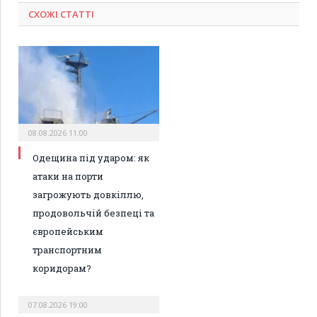
СХОЖІ СТАТТІ
08.08.2026 11:00
Одещина під ударом: як
атаки на порти
загрожують довкіллю,
продовольчій безпеці та
європейським
транспортним
коридорам?
07.08.2026 19:00