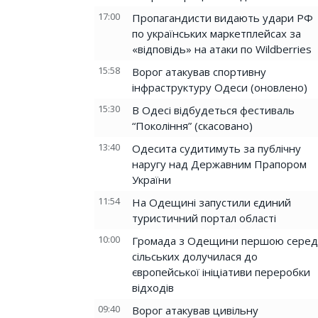
17:00
Пропагандисти видають удари РФ
по українських маркетплейсах за
«відповідь» на атаки по Wildberries
15:58
Ворог атакував спортивну
інфраструктуру Одеси (оновлено)
15:30
В Одесі відбудеться фестиваль
“Покоління” (скасовано)
13:40
Одесита судитимуть за публічну
наругу над Державним Прапором
України
11:54
На Одещині запустили єдиний
туристичний портал області
10:00
Громада з Одещини першою серед
сільських долучилася до
європейської ініціативи переробки
відходів
09:40
Ворог атакував цивільну