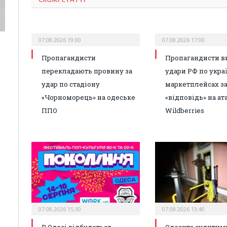
07.08.2026 19:00
07.08.2026 17:00
Пропагандисти
Пропагандисти в
перекладають провину за
удари РФ по укра
удар по стадіону
маркетплейсах з
«Чорноморець» на одеське
«відповідь» на ат
ППО
Wildberries
07.08.2026 15:30
07.08.2026 13:40