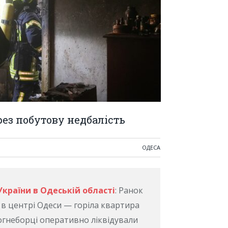
рез побутову недбалість
ОДЕСА
країни в Одеській області
: Ранок
 в центрі Одеси — горіла квартира
Вогнеборці оперативно ліквідували