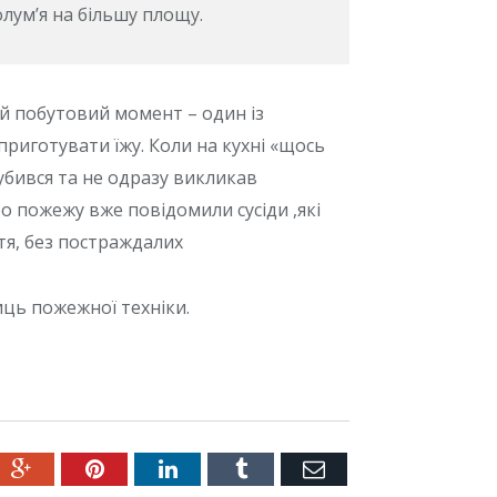
ум’я на більшу площу.
ий побутовий момент – один із
риготувати їжу. Коли на кухні «щось
губився та не одразу викликав
о пожежу вже повідомили сусіди ,які
тя, без постраждалих
иць пожежної техніки.
ter
Google+
Pinterest
LinkedIn
Tumblr
Емейл