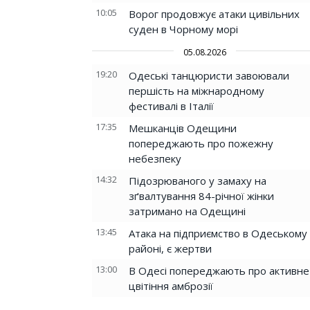
10:05
Ворог продовжує атаки цивільних
суден в Чорному морі
05.08.2026
19:20
Одеські танцюристи завоювали
першість на міжнародному
фестивалі в Італії
17:35
Мешканців Одещини
попереджають про пожежну
небезпеку
14:32
Підозрюваного у замаху на
зґвалтування 84-річної жінки
затримано на Одещині
13:45
Атака на підприємство в Одеському
районі, є жертви
13:00
В Одесі попереджають про активне
цвітіння амброзії