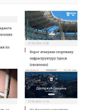
идають
їнських
а
07.08.2026 15:58
аки по
Ворог атакував спортивну
інфраструктуру Одеси
(оновлено)
07.08.2026 11:54