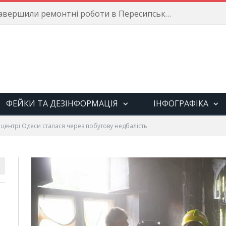
Енергетики завершили ремонтні роботи в Пересипському районі
ФЕЙКИ ТА ДЕЗІНФОРМАЦІЯ
ІНФОГРАФІКА
центрі Одеси сталася через побутову недбалість