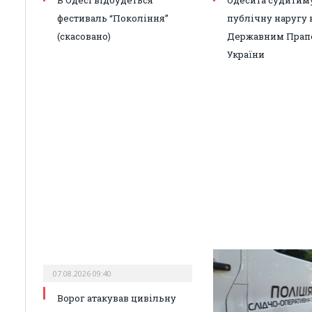
В Одесі відбудеться
Одесита судитиму
фестиваль “Покоління”
публічну наругу 
(скасовано)
Державним Прап
України
07.08.2026 09:40
Ворог атакував цивільну