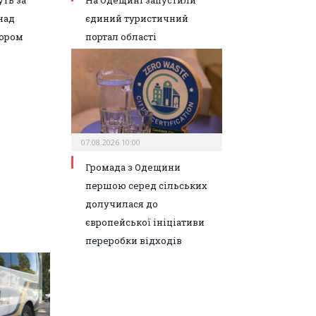
ть за
На Одещині запустили
над
єдиний туристичний
ором
портал області
07.08.2026 10:00
Громада з Одещини
першою серед сільських
долучилася до
європейської ініціативи
переробки відходів