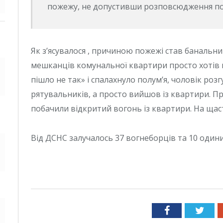
пожежу, не допустивши розповсюдження пол
Як з’ясувалося , причиною пожежі став банальн
мешканців комунальної квартири просто хотів п
пішло не так» і спалахнуло полум’я, чоловік роз
рятувальників, а просто вийшов із квартири. Пр
побачили відкритий вогонь із квартири. На щас
Від ДСНС залучалось 37 вогнеборців та 10 один
Facebook
Twit