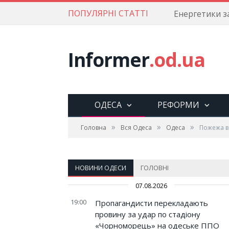
ПОПУЛЯРНІ СТАТТІ
Informer
.od.ua
ОДЕСА
РЕФОРМИ
»
»
»
Головна
Вся Одеса
Одеса
Пожежа в 
НОВИНИ ОДЕСИ
ГОЛОВНІ
07.08.2026
19:00
Пропагандисти перекладають
провину за удар по стадіону
«Чорноморець» на одеське ППО