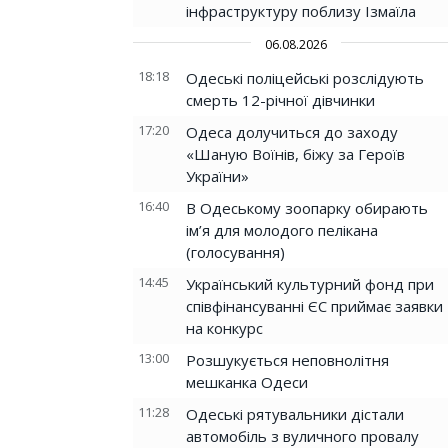
інфраструктуру поблизу Ізмаїла
06.08.2026
18:18
Одеські поліцейські розслідують
смерть 12-річної дівчинки
17:20
Одеса долучиться до заходу
«Шаную Воїнів, біжу за Героїв
України»
16:40
В Одеському зоопарку обирають
ім’я для молодого пелікана
(голосування)
14:45
Український культурний фонд при
співфінансуванні ЄС приймає заявки
на конкурс
13:00
Розшукується неповнолітня
мешканка Одеси
11:28
Одеські рятувальники дістали
автомобіль з вуличного провалу