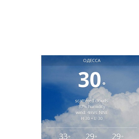
ОДЕССА
30
°
scattered clouds
37% humidity
wind: 4m/s NNE
H 30 • L 30
33
29
29
°
°
°