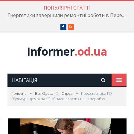
ПОПУЛЯРНІ СТАТТІ
Енергетики завершили ремонтні роботи в Пересипському районі
Facebook
RSS
Informer
.od.ua
НАВІГАЦІЯ
»
»
»
Головна
Вся Одеса
Одеса
Представники ГО
“Культура демократії” зібрали пластик на переробку