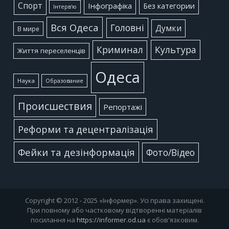
Cпорт
Інфографіка
Без категории
Інтерв'ю
Вся Одеса
Головні
Думки
В мире
Культура
Криминал
Життя переселенців
Одеса
Наука
Образование
Происшествия
Репортажі
Реформи та децентралізація
Фейки та дезінформація
Фото/Відео
Copyright © 2012 - 2025 «Інформер». Усі права захищені.
При повному або частковому відтворенні матеріалів
посилання на
https://informer.od.ua
є обов'язковим.