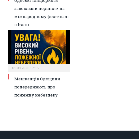
Одеські танцюристи
завоювали першість на
міжнародному фестивалі
в Італії
05.08.2026 17:35
Мешканців Одещини
попереджають про
пожежну небезпеку