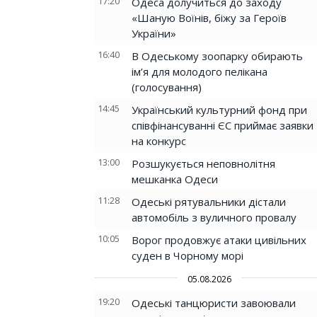
17:20
Одеса долучиться до заходу
«Шаную Воїнів, біжу за Героїв
України»
16:40
В Одеському зоопарку обирають
ім’я для молодого пелікана
(голосування)
14:45
Український культурний фонд при
співфінансуванні ЄС приймає заявки
на конкурс
13:00
Розшукується неповнолітня
мешканка Одеси
11:28
Одеські рятувальники дістали
автомобіль з вуличного провалу
10:05
Ворог продовжує атаки цивільних
суден в Чорному морі
05.08.2026
19:20
Одеські танцюристи завоювали