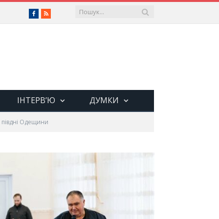
Facebook
RSS
ІНТЕРВ’Ю
ДУМКИ
а півдні Одещини