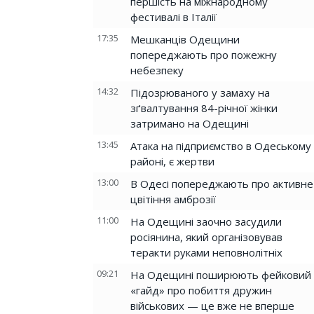
першість на міжнародному
фестивалі в Італії
17:35
Мешканців Одещини
попереджають про пожежну
небезпеку
14:32
Підозрюваного у замаху на
зґвалтування 84-річної жінки
затримано на Одещині
13:45
Атака на підприємство в Одеському
районі, є жертви
13:00
В Одесі попереджають про активне
цвітіння амброзії
11:00
На Одещині заочно засудили
росіянина, який організовував
теракти руками неповнолітніх
09:21
На Одещині поширюють фейковий
«гайд» про побиття дружин
військових — це вже не вперше