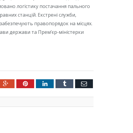
овано логістику постачання пального
равних станцій. Екстрені служби,
 забезпечують правопорядок на місцях.
ави держави та Премʼєр-міністерки
ter
Google+
Pinterest
LinkedIn
Tumblr
Емейл