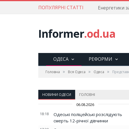
ПОПУЛЯРНІ СТАТТІ
Informer
.od.ua
ОДЕСА
РЕФОРМИ
»
»
»
Головна
Вся Одеса
Одеса
Представн
НОВИНИ ОДЕСИ
ГОЛОВНІ
06.08.2026
18:18
Одеські поліцейські розслідують
смерть 12-річної дівчинки