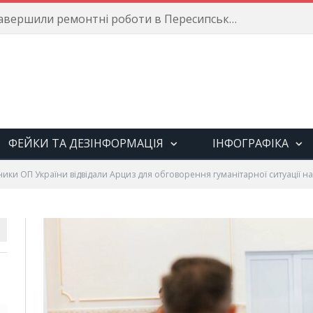
Енергетики завершили ремонтні роботи в Пересипському районі
ФЕЙКИ ТА ДЕЗІНФОРМАЦІЯ
ІНФОГРАФІКА
ики ОП України відвідали Арциз для обговорення гуманітарної ситуації н