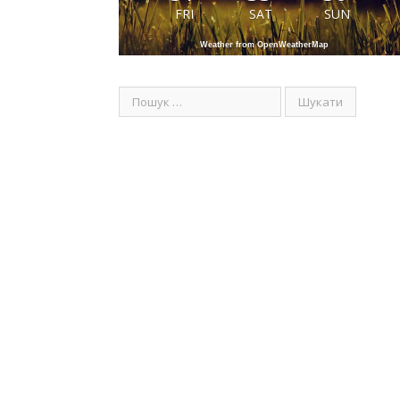
FRI
SAT
SUN
Weather from OpenWeatherMap