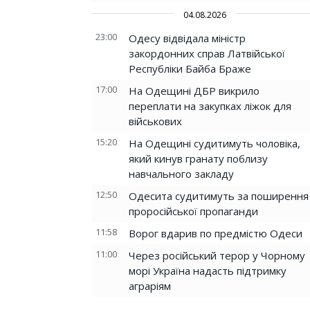
04.08.2026
23:00
Одесу відвідала міністр
закордонних справ Латвійської
Республіки Байба Браже
17:00
На Одещині ДБР викрило
переплати на закупках ліжок для
військових
15:20
На Одещині судитимуть чоловіка,
який кинув гранату поблизу
навчального закладу
12:50
Одесита судитимуть за поширення
проросійської пропаганди
11:58
Ворог вдарив по предмістю Одеси
11:00
Через російський терор у Чорному
морі Україна надасть підтримку
аграріям