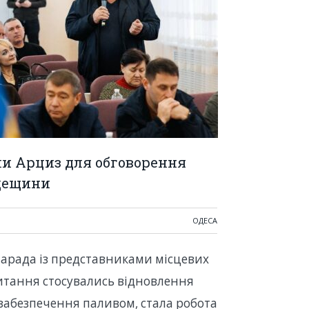
ли Арциз для обговорення
Одещини
ОДЕСА
 нарада із представниками місцевих
питання стосувались відновлення
 забезпечення паливом, стала робота