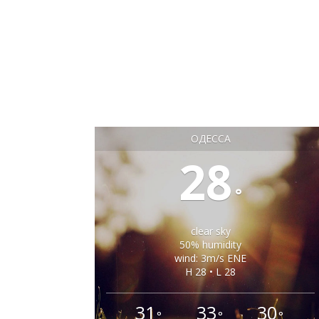
ОДЕССА
28
°
clear sky
50% humidity
wind: 3m/s ENE
H 28 • L 28
31
33
30
°
°
°