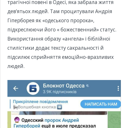
трагічної повені в Одесі, яка забрала життя
дев’ятьох людей. Там процитували Андрія
Гіперборея як «одеського пророка»,
підкреслюючи його « божественний» статус.
Використання образу «ангела» і біблійної
стилістики додає тексту сакральності й
підсилює сприйняття емоційно-вразливих
людей.