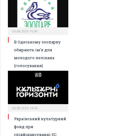
06.08.2026 16:40
В Одеському зоопарку
обирають ім’я для
молодого пелікана
(голосування)
06.08.2026 14:45
Український культурний
фонд при
співфінансуванні ЄС