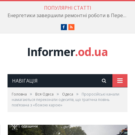
ПОПУЛЯРНІ СТАТТІ
Енергетики завершили ремонтні роботи в Пересипському районі
Facebook
RSS
Informer
.od.ua
НАВІГАЦІЯ
»
»
»
Головна
Вся Одеса
Одеса
Проросійські канали
намагаються переконати одеситів, що трагічна повінь
пов’язана з «божою карою»