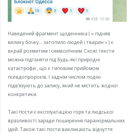
Наведений фрагмент щоденника ( « підняв
велику бочку… затопило людей і тварин » ) є
вкрай розмитим і символічним. Схожі тексти
можна підганяти під будь-які природні
катастрофи , що є типовим прийомом
псевдопророків. І заднім числом подію
підв’язують до запису, який не містить жодної
конкретики.
Такі пости є експлуатацією горя та людської
вразливості заради поширення паранормальних
ідей. Також такі пости викликають відчуття