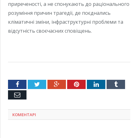
приреченості, а не спонукають до раціонального
розуміння причин трагедії, де поєднались
кліматичні зміни, інфраструктурні проблеми та
відсутність своєчасних сповіщень.
Facebook
Twitter
Google+
Pinterest
LinkedIn
Tumblr
Емейл
КОМЕНТАРІ