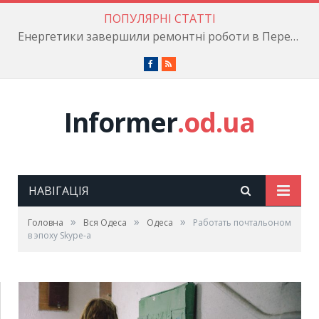
ПОПУЛЯРНІ СТАТТІ
Енергетики завершили ремонтні роботи в Пересипському районі
Facebook
RSS
Informer
.od.ua
НАВІГАЦІЯ
»
»
»
Головна
Вся Одеса
Одеса
Работать почтальоном
в эпоху Skype-а