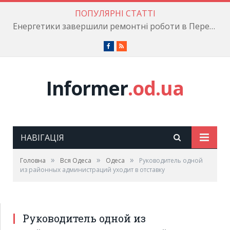
ПОПУЛЯРНІ СТАТТІ
Енергетики завершили ремонтні роботи в Пересипському районі
Facebook
RSS
Informer
.od.ua
НАВІГАЦІЯ
»
»
»
Головна
Вся Одеса
Одеса
Руководитель одной
из районных администраций уходит в отставку
Руководитель одной из