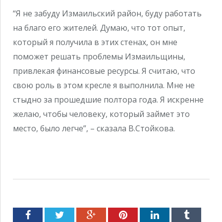
“Я не забуду Измаильский район, буду работать
на благо его жителей. Думаю, что тот опыт,
который я получила в этих стенах, он мне
поможет решать проблемы Измаильщины,
привлекая финансовые ресурсы. Я считаю, что
свою роль в этом кресле я выполнила. Мне не
стыдно за прошедшие полтора года. Я искренне
желаю, чтобы человеку, который займет это
место, было легче”, – сказала В.Стойкова.
Facebook
Twitter
Google+
Pinterest
LinkedIn
Tumblr