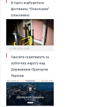
В Одесі відбудеться
фестиваль “Покоління”
(скасовано)
07.08.2026 13:40
Одесита судитимуть за
публічну наругу над
Державним Прапором
України