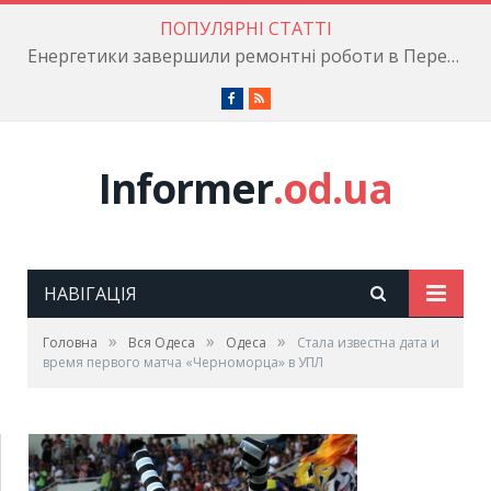
ПОПУЛЯРНІ СТАТТІ
Енергетики завершили ремонтні роботи в Пересипському районі
Facebook
RSS
Informer
.od.ua
НАВІГАЦІЯ
»
»
»
Головна
Вся Одеса
Одеса
Стала известна дата и
время первого матча «Черноморца» в УПЛ