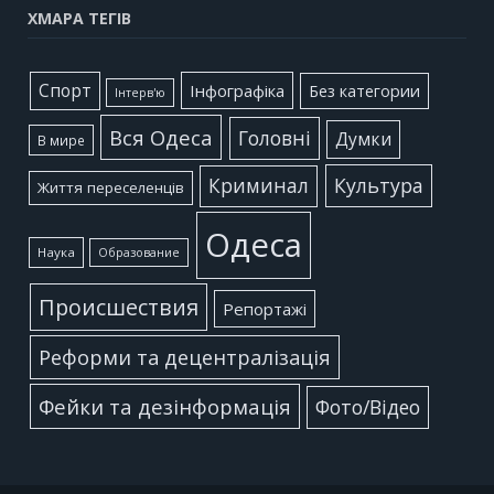
ХМАРА ТЕГІВ
Cпорт
Інфографіка
Без категории
Інтерв'ю
Вся Одеса
Головні
Думки
В мире
Культура
Криминал
Життя переселенців
Одеса
Наука
Образование
Происшествия
Репортажі
Реформи та децентралізація
Фейки та дезінформація
Фото/Відео