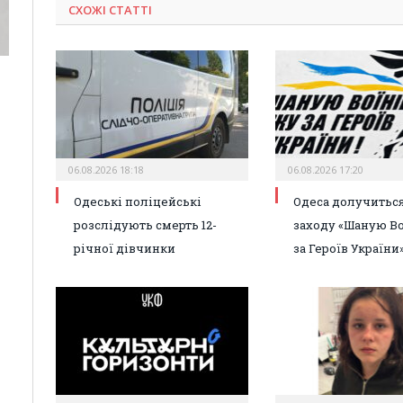
СХОЖІ СТАТТІ
06.08.2026 18:18
06.08.2026 17:20
Одеські поліцейські
Одеса долучиться
розслідують смерть 12-
заходу «Шаную Во
річної дівчинки
за Героїв України