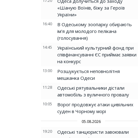
17:20
Одеса долучиться до заходу
«Шаную Воїнів, біжу за Героїв
України»
16:40
В Одеському зоопарку обирають
ім’я для молодого пелікана
(голосування)
14:45
Український культурний фонд при
співфінансуванні ЄС приймає заявки
на конкурс
13:00
Розшукується неповнолітня
мешканка Одеси
11:28
Одеські рятувальники дістали
автомобіль з вуличного провалу
10:05
Ворог продовжує атаки цивільних
суден в Чорному морі
05.08.2026
19:20
Одеські танцюристи завоювали