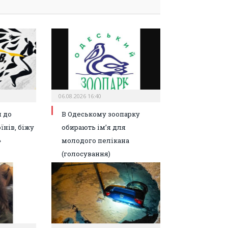
06.08.2026 16:40
 до
В Одеському зоопарку
їнів, біжу
обирають ім’я для
»
молодого пелікана
(голосування)