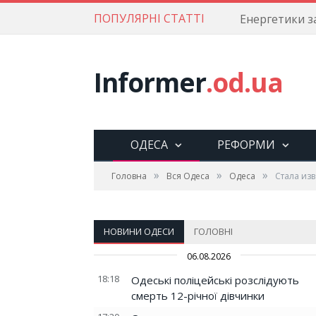
ПОПУЛЯРНІ СТАТТІ
Informer
.od.ua
ОДЕСА
РЕФОРМИ
»
»
»
Головна
Вся Одеса
Одеса
Стала изв
НОВИНИ ОДЕСИ
ГОЛОВНІ
06.08.2026
18:18
Одеські поліцейські розслідують
смерть 12-річної дівчинки