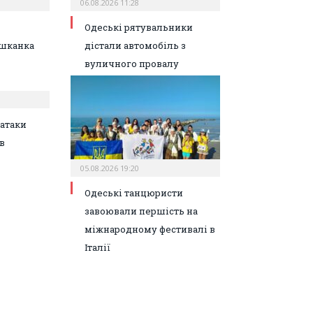
06.08.2026 11:28
Одеські рятувальники
шканка
дістали автомобіль з
вуличного провалу
атаки
в
05.08.2026 19:20
Одеські танцюристи
завоювали першість на
міжнародному фестивалі в
Італії