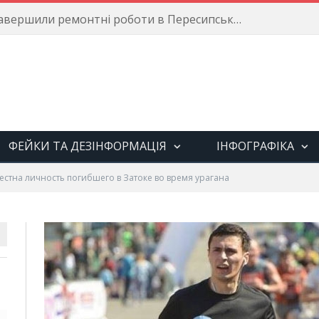
Енергетики завершили ремонтні роботи в Пересипському районі
ФЕЙКИ ТА ДЕЗІНФОРМАЦІЯ
ІНФОГРАФІКА
естна личность погибшего в Затоке во время урагана