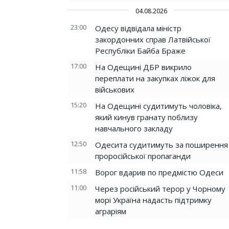
04.08.2026
23:00
Одесу відвідала міністр
закордонних справ Латвійської
Республіки Байба Браже
17:00
На Одещині ДБР викрило
переплати на закупках ліжок для
військових
15:20
На Одещині судитимуть чоловіка,
який кинув гранату поблизу
навчального закладу
12:50
Одесита судитимуть за поширення
проросійської пропаганди
11:58
Ворог вдарив по предмістю Одеси
11:00
Через російський терор у Чорному
морі Україна надасть підтримку
аграріям