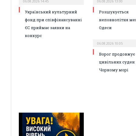
06.08.2026 14:45
06.08.2026 13:00
Український культурний
Розшукується
фонд при співфінансуванні
неповнолітня ме
ЄС приймає заявки на
Одеси
конкурс
06.08.2026 10:05
Ворог продовжує 
цивільних суден 
Чорному морі