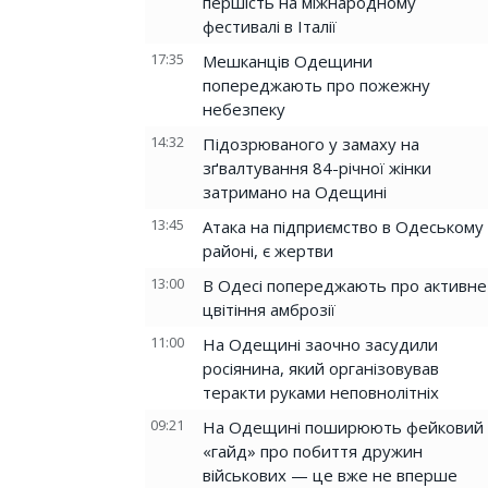
першість на міжнародному
фестивалі в Італії
17:35
Мешканців Одещини
попереджають про пожежну
небезпеку
14:32
Підозрюваного у замаху на
зґвалтування 84-річної жінки
затримано на Одещині
13:45
Атака на підприємство в Одеському
районі, є жертви
13:00
В Одесі попереджають про активне
цвітіння амброзії
11:00
На Одещині заочно засудили
росіянина, який організовував
теракти руками неповнолітніх
09:21
На Одещині поширюють фейковий
«гайд» про побиття дружин
військових — це вже не вперше