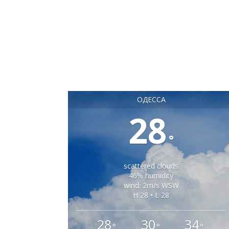
ОДЕССА
28
°
scattered clouds
46% humidity
wind: 2m/s WSW
H 28 • L 28
28
30
34
°
°
°