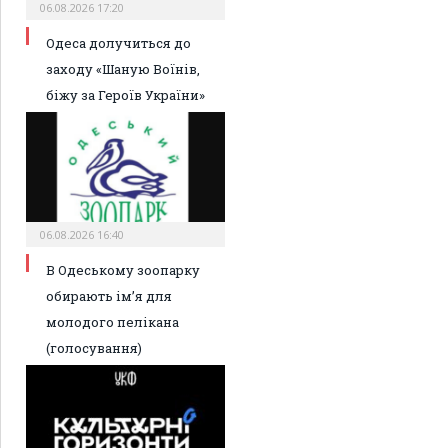
06.08.2026 17:20
Одеса долучиться до
заходу «Шаную Воїнів,
біжу за Героїв України»
06.08.2026 16:40
В Одеському зоопарку
обирають ім’я для
молодого пелікана
(голосування)