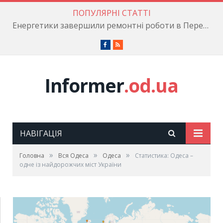
ПОПУЛЯРНІ СТАТТІ
Енергетики завершили ремонтні роботи в Пересипському районі
Facebook
RSS
Informer
.od.ua
НАВІГАЦІЯ
»
»
»
Головна
Вся Одеса
Одеса
Статистика: Одеса –
одне із найдорожчих міст України