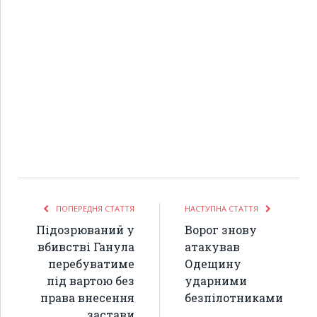
ПОПЕРЕДНЯ СТАТТЯ
НАСТУПНА СТАТТЯ
Підозрюваний у
Ворог знову
вбивстві Ганула
атакував
перебуватиме
Одещину
під вартою без
ударними
права внесення
безпілотниками
застави