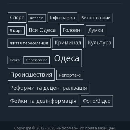
Cпорт
Інфографіка
Без категории
Інтерв'ю
Вся Одеса
Головні
Думки
В мире
Культура
Криминал
Життя переселенців
Одеса
Наука
Образование
Происшествия
Репортажі
Реформи та децентралізація
Фейки та дезінформація
Фото/Відео
Copyright © 2012 - 2025 «Інформер». Усі права захищені.