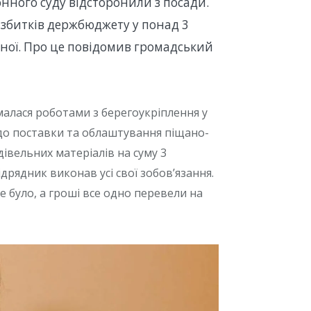
ного суду відсторонили з посади.
 збитків держбюджету у понад 3
ної. Про це повідомив громадський
малася роботами з берегоукріплення у
до поставки та облаштування піщано-
дівельних матеріалів на суму 3
дрядник виконав усі свої зобов’язання.
е було, а гроші все одно перевели на