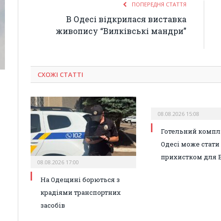
ПОПЕРЕДНЯ СТАТТЯ
В Одесі відкрилася виставка
живопису “Вилківські мандри”
СХОЖІ СТАТТІ
08.08.2026 15:08
Готельний компл
Одесі може стати
прихистком для 
08.08.2026 17:00
На Одещині борються з
крадіями транспортних
засобів