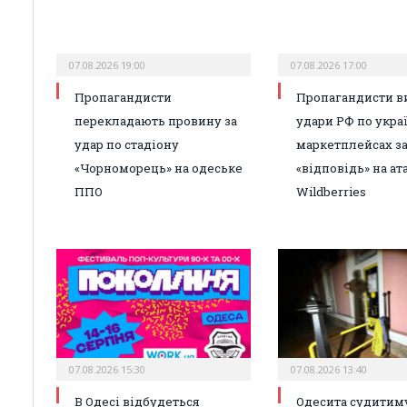
07.08.2026 19:00
07.08.2026 17:00
Пропагандисти
Пропагандисти в
перекладають провину за
удари РФ по укра
удар по стадіону
маркетплейсах з
«Чорноморець» на одеське
«відповідь» на ат
ППО
Wildberries
07.08.2026 15:30
07.08.2026 13:40
В Одесі відбудеться
Одесита судитиму