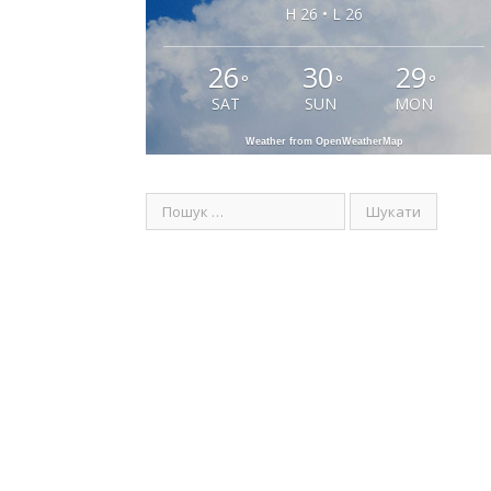
H 26 • L 26
26
30
29
°
°
°
SAT
SUN
MON
Weather from OpenWeatherMap