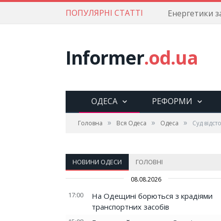
ПОПУЛЯРНІ СТАТТІ
Informer
.od.ua
ОДЕСА
РЕФОРМИ
»
»
»
Головна
Вся Одеса
Одеса
Суд відст
НОВИНИ ОДЕСИ
ГОЛОВНІ
08.08.2026
17:00
На Одещині борються з крадіями
транспортних засобів