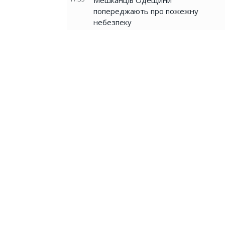
Мешканців Одещини
попереджають про пожежну
небезпеку