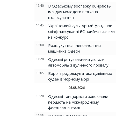
16:40
В Одеському зоопарку обирають
ім’я для молодого пелікана
(голосування)
14:45
Український культурний фонд при
співфінансуванні ЄС приймає заявки
на конкурс
13:00
Розшукується неповнолітня
мешканка Одеси
11:28
Одеські рятувальники дістали
автомобіль з вуличного провалу
10:05
Ворог продовжує атаки цивільних
суден в Чорному морі
05.08.2026
19:20
Одеські танцюристи завоювали
першість на міжнародному
фестивалі в Італії
17:35