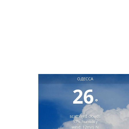
ОДЕССА
26
°
scattered clouds
57% humidity
wind: 12m/s N