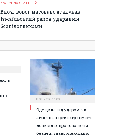
НАСТУПНА СТАТТЯ
Вночі ворог масовано атакував
Ізмаїльський район ударними
безпілотниками
екс в
ВПО
08.08.2026 11:00
Одещина під ударом: як
атаки на порти загрожують
довкіллю, продовольчій
безпеці та європейським