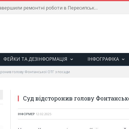
Енергетики завершили ремонтні роботи в Пересипському районі
ФЕЙКИ ТА ДЕЗІНФОРМАЦІЯ
ІНФОГРАФІКА
оронив голову Фонтанської ОТГ з посади
Суд відсторонив голову Фонтансько
ІНФОРМЕР
12.02.2025