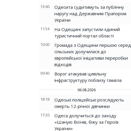
13:40
Одесита судитимуть за публічну
наругу над Державним Прапором
України
11:54
На Одещині запустили єдиний
туристичний портал області
10:00
Громада з Одещини першою серед
сільських долучилася до
європейської ініціативи переробки
відходів
09:40
Ворог атакував цивільну
інфраструктуру поблизу Ізмаїла
06.08.2026
18:18
Одеські поліцейські розслідують
смерть 12-річної дівчинки
17:20
Одеса долучиться до заходу
«Шаную Воїнів, біжу за Героїв
України»