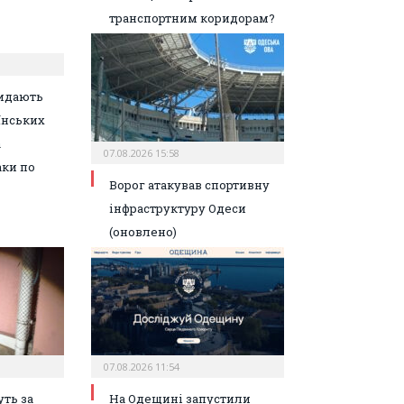
транспортним коридорам?
идають
їнських
а
07.08.2026 15:58
аки по
Ворог атакував спортивну
інфраструктуру Одеси
(оновлено)
07.08.2026 11:54
ть за
На Одещині запустили