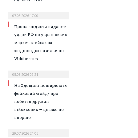
07.08.2026 17:00
Пропагандисти видають
удари РФ по українських
маркетплейсах за
«відповідь» на атаки по
Wildberries
05.08.2026 09:21
На Одещині поширюють
фейковий «гайд» про
побиття дружин
військових — це вже не
вперше
29.07.2026 21:05