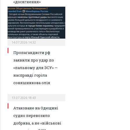
«досягнення»
14.07.2026 14:32
Пропагандисти рф
заявили про удар по
«пальному для ЗСУ» —
насправді горіла
соняшникова олія
13.07.2026 18:43
Атаковане на Одещині
судно перевозило
добрива, а не «військові