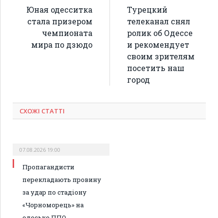
Юная одесситка
Турецкий
стала призером
телеканал снял
чемпионата
ролик об Одессе
мира по дзюдо
и рекомендует
своим зрителям
посетить наш
город
СХОЖІ СТАТТІ
07.08.2026 19:00
Пропагандисти
перекладають провину
за удар по стадіону
«Чорноморець» на
одеське ППО