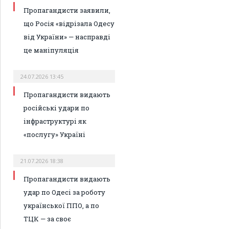
Пропагандисти заявили,
що Росія «відрізала Одесу
від України» — насправді
це маніпуляція
24.07.2026 13:45
Пропагандисти видають
російські удари по
інфраструктурі як
«послугу» Україні
21.07.2026 18:38
Пропагандисти видають
удар по Одесі за роботу
української ППО, а по
ТЦК — за своє