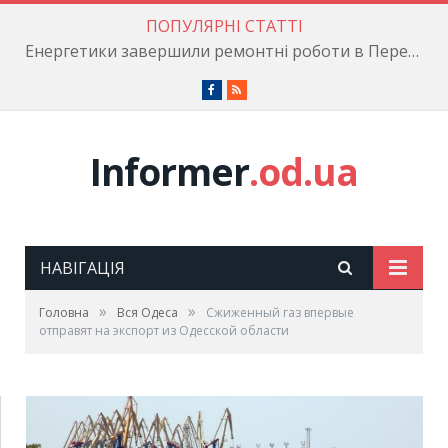
ПОПУЛЯРНІ СТАТТІ
Енергетики завершили ремонтні роботи в Пересипському районі
Facebook
RSS
Informer
.od.ua
НАВІГАЦІЯ
»
»
Головна
Вся Одеса
Сжиженный газ впервые
отправят на экспорт из Одесской области