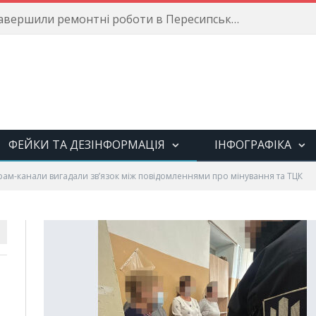
Енергетики завершили ремонтні роботи в Пересипському районі
ФЕЙКИ ТА ДЕЗІНФОРМАЦІЯ
ІНФОГРАФІКА
рам-канали вигадали зв’язок між повідомленнями про мінування та ТЦК