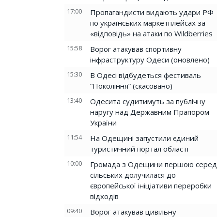
17:00
Пропагандисти видають удари РФ
по українських маркетплейсах за
«відповідь» на атаки по Wildberries
15:58
Ворог атакував спортивну
інфраструктуру Одеси (оновлено)
15:30
В Одесі відбудеться фестиваль
“Покоління” (скасовано)
13:40
Одесита судитимуть за публічну
наругу над Державним Прапором
України
11:54
На Одещині запустили єдиний
туристичний портал області
10:00
Громада з Одещини першою серед
сільських долучилася до
європейської ініціативи переробки
відходів
09:40
Ворог атакував цивільну