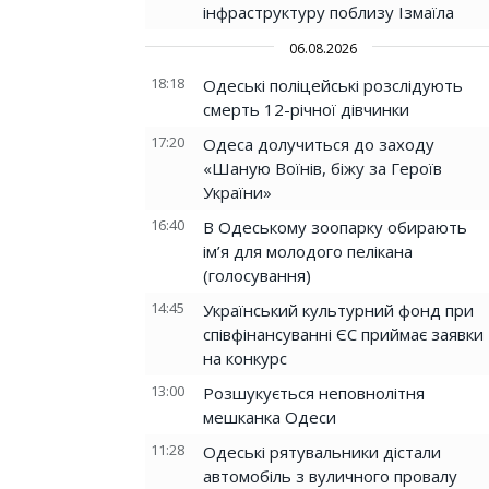
інфраструктуру поблизу Ізмаїла
06.08.2026
18:18
Одеські поліцейські розслідують
смерть 12-річної дівчинки
17:20
Одеса долучиться до заходу
«Шаную Воїнів, біжу за Героїв
України»
16:40
В Одеському зоопарку обирають
ім’я для молодого пелікана
(голосування)
14:45
Український культурний фонд при
співфінансуванні ЄС приймає заявки
на конкурс
13:00
Розшукується неповнолітня
мешканка Одеси
11:28
Одеські рятувальники дістали
автомобіль з вуличного провалу