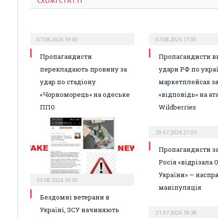
СХОЖІ СТАТТІ
07.08.2026 19:00
07.08.2026 17:00
Пропагандисти
Пропагандисти в
перекладають провину за
удари РФ по укра
удар по стадіону
маркетплейсах з
«Чорноморець» на одеське
«відповідь» на ат
ППО
Wildberries
29.07.2026 21:05
Пропагандисти з
Росія «відрізала 
України» — наспра
03.08.2026 10:00
маніпуляція
Бездомні ветерани в
Україні, ЗСУ начиняють
21.07.2026 18:38