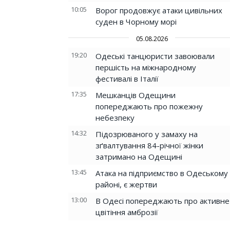
10:05
Ворог продовжує атаки цивільних
суден в Чорному морі
05.08.2026
19:20
Одеські танцюристи завоювали
першість на міжнародному
фестивалі в Італії
17:35
Мешканців Одещини
попереджають про пожежну
небезпеку
14:32
Підозрюваного у замаху на
зґвалтування 84-річної жінки
затримано на Одещині
13:45
Атака на підприємство в Одеському
районі, є жертви
13:00
В Одесі попереджають про активне
цвітіння амброзії