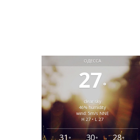
ОДЕССА
27
°
clear sky
46% humidity
wind: 5m/s NNE
H 27 • L 27
31
30
28
°
°
°