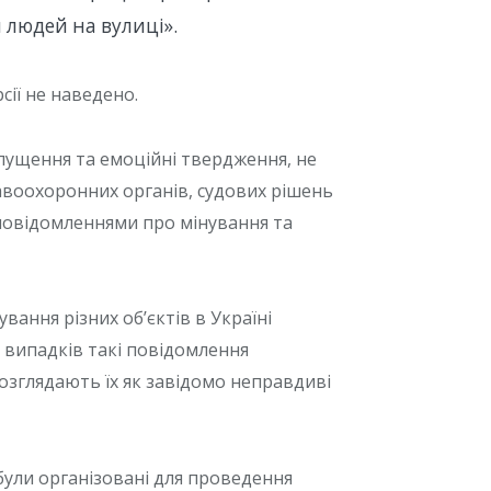
людей на вулиці».
сії не наведено.
пущення та емоційні твердження, не
авоохоронних органів, судових рішень
ж повідомленнями про мінування та
вання різних об’єктів в Україні
і випадків такі повідомлення
зглядають їх як завідомо неправдиві
були організовані для проведення