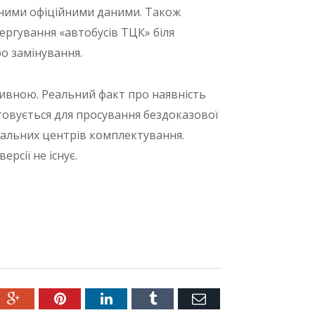
дними офіційними даними. Також
чергування «автобусів ТЦК» біля
ро замінування.
ивною. Реальний факт про наявність
овується для просування бездоказової
ріальних центрів комплектування.
рсії не існує.
ter
Google+
Pinterest
LinkedIn
Tumblr
Емейл