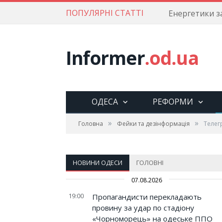
ПОПУЛЯРНІ СТАТТІ
Informer
.od.ua
ОДЕСА
РЕФОРМИ
»
»
Головна
Фейки та дезінформація
Телег
НОВИНИ ОДЕСИ
ГОЛОВНІ
07.08.2026
19:00
Пропагандисти перекладають
провину за удар по стадіону
«Чорноморець» на одеське ППО