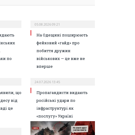
05.08.2026 09:21
идають
На Одещині поширюють
їнських
фейковий «гайд» про
а
побиття дружин
аки по
військових — це вже не
вперше
24.07.2026 13:45
аявили, що
Пропагандисти видають
Одесу від
російські удари по
вді це
інфраструктурі як
«послугу» Україні