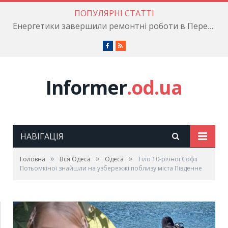
ПОПУЛЯРНІ СТАТТІ
Енергетики завершили ремонтні роботи в Пересипському районі
Facebook
RSS
Informer
.od.ua
НАВІГАЦІЯ
»
»
»
Головна
Вся Одеса
Одеса
Тіло 10-річної Софії
Потьомкіної знайшли на узбережжі поблизу міста Південне