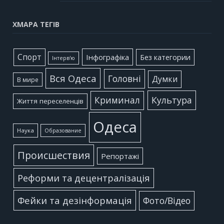
ХМАРА ТЕГІВ
Cпорт
Інфографіка
Без категории
Інтерв'ю
Вся Одеса
Головні
Думки
В мире
Культура
Криминал
Життя переселенців
Одеса
Наука
Образование
Происшествия
Репортажі
Реформи та децентралізація
Фейки та дезінформація
Фото/Відео