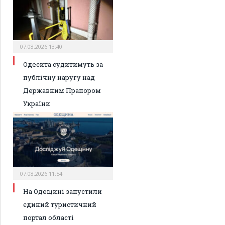
07.08.2026 13:40
Одесита судитимуть за
публічну наругу над
Державним Прапором
України
07.08.2026 11:54
На Одещині запустили
єдиний туристичний
портал області