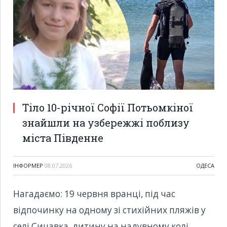
Тіло 10-річної Софії Потьомкіної
знайшли на узбережжі поблизу
міста Південне
ІНФОРМЕР
08.07.2026
ОДЕСА
Нагадаємо: 19 червня вранці, під час
відпочинку на одному зі стихійних пляжів у
селі Сичавка, дитину на надувному колі