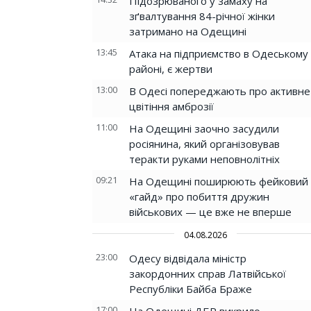
Підозрюваного у замаху на
зґвалтування 84-річної жінки
затримано на Одещині
13:45
Атака на підприємство в Одеському
районі, є жертви
13:00
В Одесі попереджають про активне
цвітіння амброзії
11:00
На Одещині заочно засудили
росіянина, який організовував
теракти руками неповнолітніх
09:21
На Одещині поширюють фейковий
«гайд» про побиття дружин
військових — це вже не вперше
04.08.2026
23:00
Одесу відвідала міністр
закордонних справ Латвійської
Республіки Байба Браже
17:00