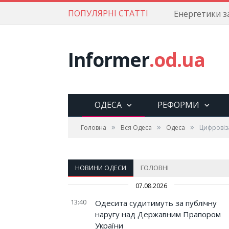
ПОПУЛЯРНІ СТАТТІ
Informer
.od.ua
ОДЕСА
РЕФОРМИ
»
»
»
Головна
Вся Одеса
Одеса
Цифровіз
НОВИНИ ОДЕСИ
ГОЛОВНІ
07.08.2026
13:40
Одесита судитимуть за публічну
наругу над Державним Прапором
України