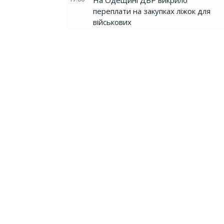
На Одещині ДБР викрило
переплати на закупках ліжок для
військових