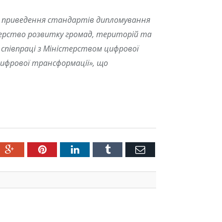
та приведення стандартів дипломування
терство розвитку громад, територій та
 співпраці з Міністерством цифрової
ифрової трансформації», що
ter
Google+
Pinterest
LinkedIn
Tumblr
Емейл