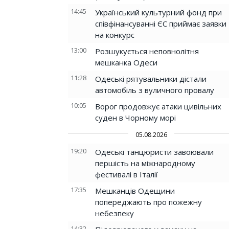
14:45
Український культурний фонд при
співфінансуванні ЄС приймає заявки
на конкурс
13:00
Розшукується неповнолітня
мешканка Одеси
11:28
Одеські рятувальники дістали
автомобіль з вуличного провалу
10:05
Ворог продовжує атаки цивільних
суден в Чорному морі
05.08.2026
19:20
Одеські танцюристи завоювали
першість на міжнародному
фестивалі в Італії
17:35
Мешканців Одещини
попереджають про пожежну
небезпеку
14:32