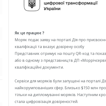
Як це працює ?
Моряк подає заяву на порталі Дія про присвоєн
кваліфікації та вказує довірену особу
Представник отримує на пошту QR-код та показу
або в одному з представництв ДП «Моррічсервіс»
кваліфікаційні документи.
Сервіси для моряків були запущені на порталі Дія
найкорумпованіших сфер. Близько $150 млн п
тільки на дипломуванні моряків. Наступним кро
стала цифровізація довіреностей.