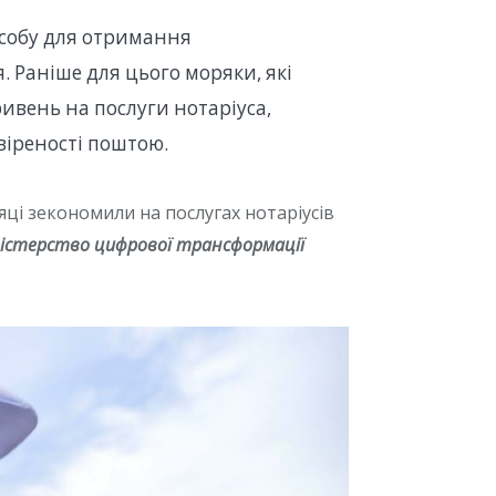
особу для отримання
. Раніше для цього моряки, які
ивень на послуги нотаріуса,
віреності поштою.
яці зекономили на послугах нотаріусів
істерство цифрової трансформації