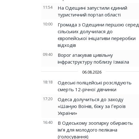
11:54
На Одещині запустили єдиний
туристичний портал області
10:00
Громада з Одещини першою серед
сільських долучилася до
європейської ініціативи переробки
відходів
09:40
Ворог атакував цивільну
інфраструктуру поблизу Ізмаїла
06.08.2026
18:18
Одеські поліцейські розслідують
смерть 12-річної дівчинки
17:20
Одеса долучиться до заходу
«Шаную Воїнів, біжу за Героїв
України»
16:40
В Одеському зоопарку обирають
ім’я для молодого пелікана
(голосування)