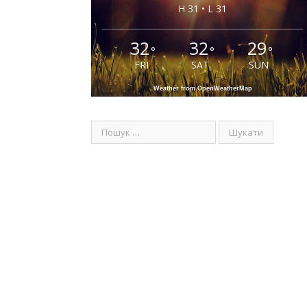
H 31 • L 31
32
32
29
°
°
°
FRI
SAT
SUN
Weather from OpenWeatherMap