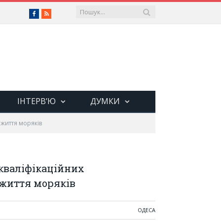
Facebook
RSS
ІНТЕРВ’Ю
ДУМКИ
 життя моряків
кваліфікаційних
життя моряків
ОДЕСА