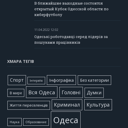
В ближайшие выходные состоится
открытый Кубок Одесской области по
киберфутболу
11.04.2022 12:02
Одеські роботодавці серед лідерів за
пошуками працівників
ХМАРА ТЕГІВ
Cпорт
Інфографіка
Без категории
Інтерв'ю
Вся Одеса
Головні
Думки
В мире
Культура
Криминал
Життя переселенців
Одеса
Наука
Образование