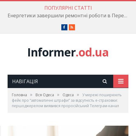
ПОПУЛЯРНІ СТАТТІ
Енергетики завершили ремонтні роботи в Пересипському районі
Facebook
RSS
Informer
.od.ua
НАВІГАЦІЯ
»
»
»
Головна
Вся Одеса
Одеса
У мережі поширюють
фейк про “автоматичні штрафи” за відсутність е-страховки:
першоджерелом виявився проросійський Телеграм-канал