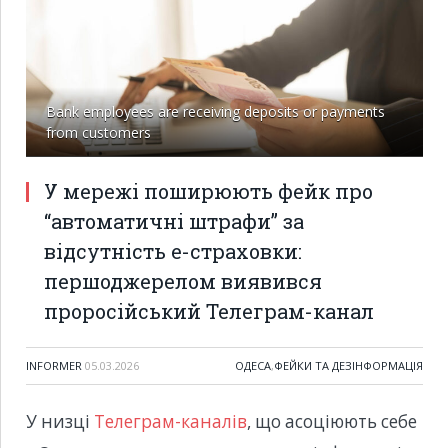
Bank employees are receiving deposits or payments
from customers
У мережі поширюють фейк про
“автоматичні штрафи” за
відсутність е-страховки:
першоджерелом виявився
проросійський Телеграм-канал
INFORMER
05.03.2026
ОДЕСА
,
ФЕЙКИ ТА ДЕЗІНФОРМАЦІЯ
У низці
Телеграм-каналів
, що асоціюють себе