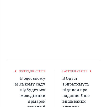
ПОПЕРЕДНЯ СТАТТЯ
НАСТУПНА СТАТТЯ
В одеському
В Одесі
Міському саду
збиратимуть
відбудеться
підписи про
молодіжний
надання Дню
ярмарок
вишиванки
вакансій
статусу