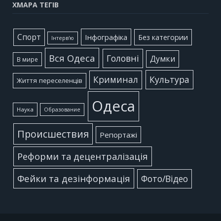
ХМАРА ТЕГІВ
Cпорт
Інфографіка
Без категории
Інтерв'ю
Вся Одеса
Головні
Думки
В мире
Культура
Криминал
Життя переселенців
Одеса
Наука
Образование
Происшествия
Репортажі
Реформи та децентралізація
Фейки та дезінформація
Фото/Відео