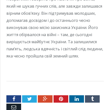
який не шукав гучних слів, але завжди залишався
вірним обов’язку. Він підтримував молодших,
допомагав досвідом і до останнього чесно
виконував свою місію захисника України. Його
життя обірвалося на війні – там, де сьогодні
вирішується майбутнє України. Та залишилися
пам’ять, людська вдячність і світлий слід людини,
яка чесно пройшла свій земний шлях.
Facebook
Twitter
Google+
Pinterest
LinkedIn
Tumblr
Емейл