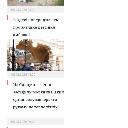
05.08.2026 13:00
В Одесі попереджають
про активне цвітіння
амброзії
05.08.2026 11:00
На Одещині заочно
засудили росіянина, який
організовував теракти
руками неповнолітніх
05.08.2026 09:21