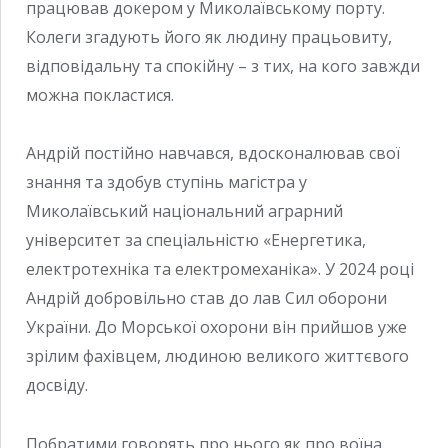
працював докером у Миколаївському порту.
Колеги згадують його як людину працьовиту,
відповідальну та спокійну – з тих, на кого завжди
можна покластися.
Андрій постійно навчався, вдосконалював свої
знання та здобув ступінь магістра у
Миколаївський національний аграрний
університет за спеціальністю «Енергетика,
електротехніка та електромеханіка». У 2024 році
Андрій добровільно став до лав Сил оборони
України. До Морської охорони він прийшов уже
зрілим фахівцем, людиною великого життєвого
досвіду.
Побратими говорять про нього як про воїна,