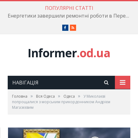
ПОПУЛЯРНІ СТАТТІ
Енергетики завершили ремонтні роботи в Пересипському районі
Facebook
RSS
Informer
.od.ua
НАВІГАЦІЯ
»
»
»
Головна
Вся Одеса
Одеса
У Миколаєві
попрощалися з морським прикордонником Андрієм
Магазєєвим