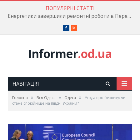
ПОПУЛЯРНІ СТАТТІ
Енергетики завершили ремонтні роботи в Пересипському районі
Facebook
RSS
Informer
.od.ua
НАВІГАЦІЯ
»
»
»
Головна
Вся Одеса
Одеса
Угода про безпеку: чи
стане спокійніше на півдні України?