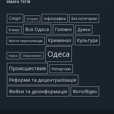
ХМАРА ТЕГІВ
Cпорт
Інфографіка
Без категории
Інтерв'ю
Вся Одеса
Головні
Думки
В мире
Культура
Криминал
Життя переселенців
Одеса
Наука
Образование
Происшествия
Репортажі
Реформи та децентралізація
Фейки та дезінформація
Фото/Відео