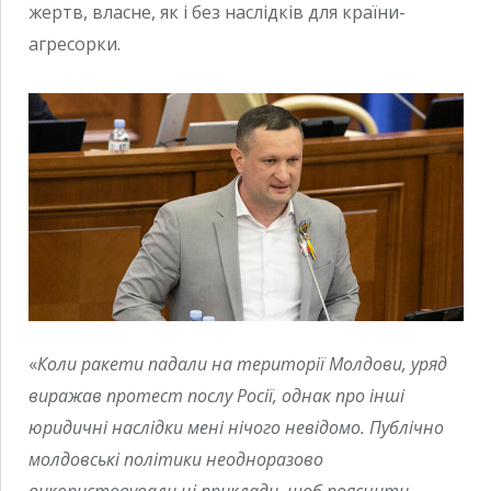
жертв, власне, як і без наслідків для країни-
агресорки.
«
Коли ракети падали на території Молдови, уряд
виражав протест послу Росії, однак про інші
юридичні наслідки мені нічого невідомо. Публічно
молдовські політики неодноразово