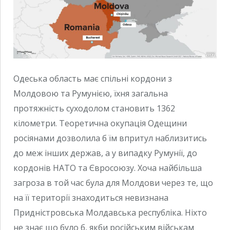
Одеська область має спільні кордони з
Молдовою та Румунією, їхня загальна
протяжність суходолом становить 1362
кілометри. Теоретична окупація Одещини
росіянами дозволила б їм впритул наблизитись
до меж інших держав, а у випадку Румунії, до
кордонів НАТО та Євросоюзу. Хоча найбільша
загроза в той час була для Молдови через те, що
на її території знаходиться невизнана
Придністровська Молдавська республіка. Ніхто
не знає що було б, якби російським військам