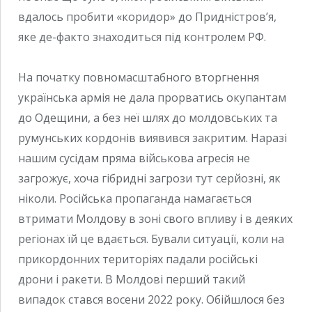
вдалось пробити «коридор» до Придністров’я,
яке де-факто знаходиться під контролем РФ.
На початку повномасштабного вторгнення
українська армія не дала прорватись окупантам
до Одещини, а без неї шлях до молдовських та
румунських кордонів виявився закритим. Наразі
нашим сусідам пряма військова агресія не
загрожує, хоча гібридні загрози тут серйозні, як
ніколи. Російська пропаганда намагається
втримати Молдову в зоні свого впливу і в деяких
регіонах їй це вдається. Бували ситуації, коли на
прикордонних територіях падали російські
дрони і ракети. В Молдові перший такий
випадок стався восени 2022 року. Обійшлося без