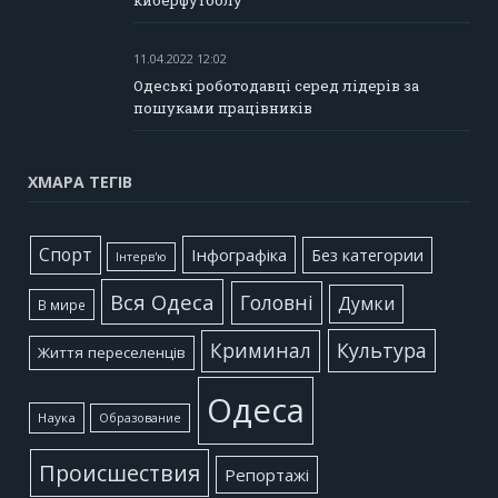
киберфутболу
11.04.2022 12:02
Одеські роботодавці серед лідерів за
пошуками працівників
ХМАРА ТЕГІВ
Cпорт
Інфографіка
Без категории
Інтерв'ю
Вся Одеса
Головні
Думки
В мире
Культура
Криминал
Життя переселенців
Одеса
Наука
Образование
Происшествия
Репортажі