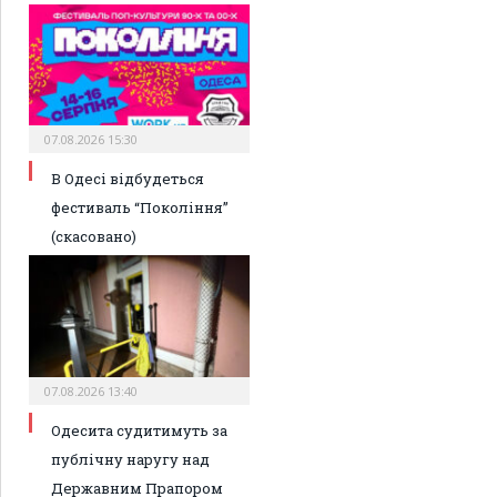
07.08.2026 15:30
В Одесі відбудеться
фестиваль “Покоління”
(скасовано)
07.08.2026 13:40
Одесита судитимуть за
публічну наругу над
Державним Прапором