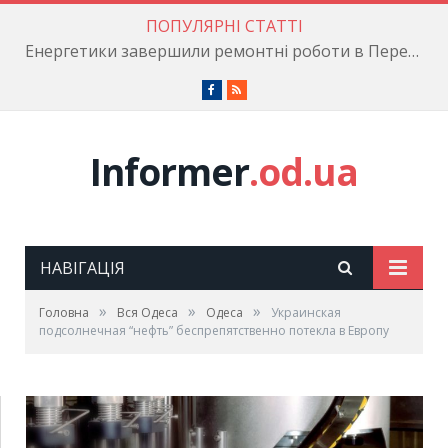
ПОПУЛЯРНІ СТАТТІ
Енергетики завершили ремонтні роботи в Пересипському районі
Facebook
RSS
Informer
.od.ua
НАВІГАЦІЯ
»
»
»
Головна
Вся Одеса
Одеса
Украинская
подсолнечная “нефть” беспрепятственно потекла в Европу