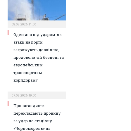
08.08.2026 11:00
Одещина під ударом: як
атаки на порти
загрожують довкіллю,
продовольчій безпеці та
європейським
транспортним
коридорам?
07.08.2026 19:00
Пропагандисти
перекладають провину
за удар по стадіону
«Чорноморець» на