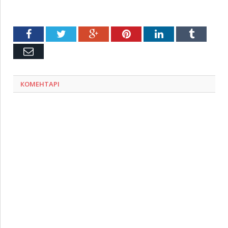
Facebook
Twitter
Google+
Pinterest
LinkedIn
Tumblr
Емейл
КОМЕНТАРІ