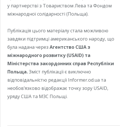
у партнерстві з Товариством Лева та Фондом
міжнародної солідарності (Польща).
Публікація цього матеріалу стала можливою
завдяки підтримці американського народу, що
була надана через
Агентство США з
міжнародного розвитку (USAID) та
Міністерства закордонних справ Республіки
Польща.
Зміст публікації є виключно
відповідальністю редакції Informer.od.ua та
необов’язково відображає точку зору USAID,
уряду США та МЗС Польщі.