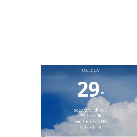
ОДЕССА
29
°
scattered clouds
42% humidity
wind: 6m/s NNE
H 29 • L 29