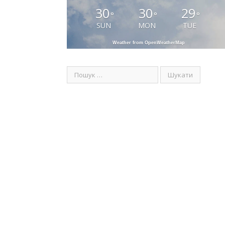
30
30
29
°
°
°
SUN
MON
TUE
Weather from OpenWeatherMap