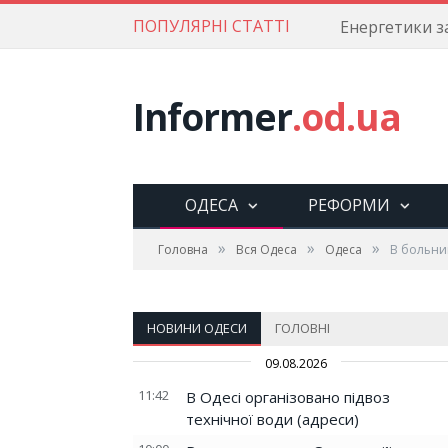
ПОПУЛЯРНІ СТАТТІ
Informer
.od.ua
ОДЕСА
РЕФОРМИ
»
»
»
Головна
Вся Одеса
Одеса
В больни
НОВИНИ ОДЕСИ
ГОЛОВНІ
09.08.2026
11:42
В Одесі організовано підвоз
технічної води (адреси)