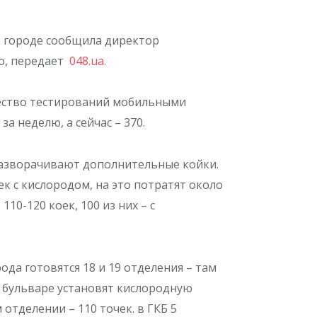
в городе сообщила директор
о, передает
048.ua.
чество тестирований мобильными
а неделю, а сейчас – 370.
 разворачивают дополнительные койки.
ек с кислородом, на это потратят около
10-120 коек, 100 из них – с
да готовятся 18 и 19 отделения – там
м бульваре установят кислородную
 отделении – 110 точек. в ГКБ 5