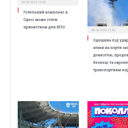
08.08.2026 15:08
Готельний комплекс в
Одесі може стати
прихистком для ВПО
08.08.2026 11:00
Одещина під удар
атаки на порти з
довкіллю, продо
безпеці та європ
транспортним ко