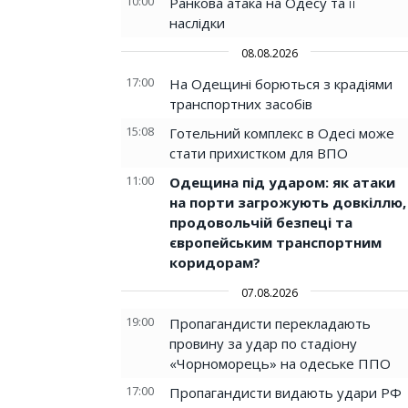
10:00
Ранкова атака на Одесу та її
наслідки
08.08.2026
17:00
На Одещині борються з крадіями
транспортних засобів
15:08
Готельний комплекс в Одесі може
стати прихистком для ВПО
11:00
Одещина під ударом: як атаки
на порти загрожують довкіллю,
продовольчій безпеці та
європейським транспортним
коридорам?
07.08.2026
19:00
Пропагандисти перекладають
провину за удар по стадіону
«Чорноморець» на одеське ППО
17:00
Пропагандисти видають удари РФ