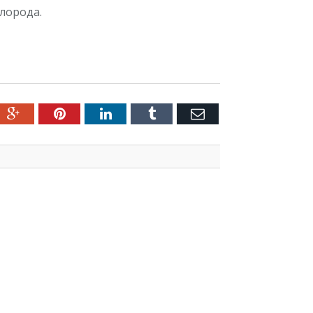
лорода.
ter
Google+
Pinterest
LinkedIn
Tumblr
Емейл