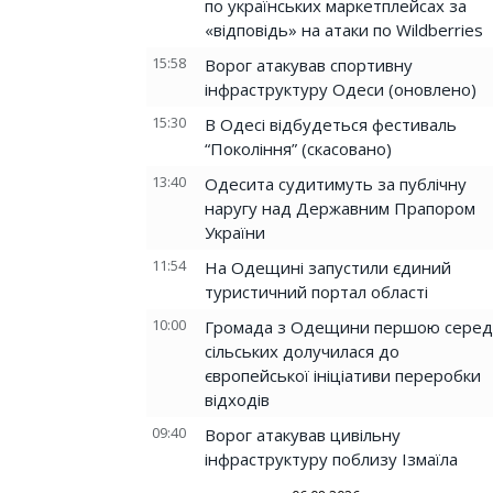
по українських маркетплейсах за
«відповідь» на атаки по Wildberries
15:58
Ворог атакував спортивну
інфраструктуру Одеси (оновлено)
15:30
В Одесі відбудеться фестиваль
“Покоління” (скасовано)
13:40
Одесита судитимуть за публічну
наругу над Державним Прапором
України
11:54
На Одещині запустили єдиний
туристичний портал області
10:00
Громада з Одещини першою серед
сільських долучилася до
європейської ініціативи переробки
відходів
09:40
Ворог атакував цивільну
інфраструктуру поблизу Ізмаїла