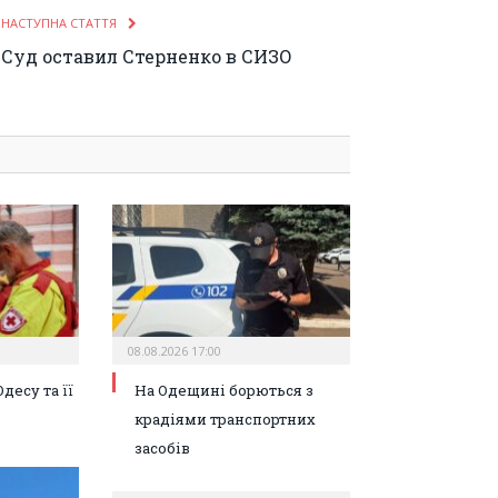
НАСТУПНА СТАТТЯ
Суд оставил Стерненко в СИЗО
08.08.2026 17:00
десу та її
На Одещині борються з
крадіями транспортних
засобів