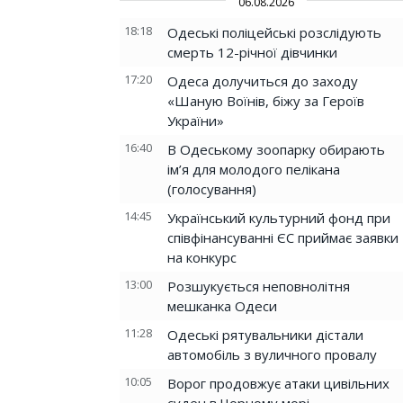
06.08.2026
18:18
Одеські поліцейські розслідують
смерть 12-річної дівчинки
17:20
Одеса долучиться до заходу
«Шаную Воїнів, біжу за Героїв
України»
16:40
В Одеському зоопарку обирають
ім’я для молодого пелікана
(голосування)
14:45
Український культурний фонд при
співфінансуванні ЄС приймає заявки
на конкурс
13:00
Розшукується неповнолітня
мешканка Одеси
11:28
Одеські рятувальники дістали
автомобіль з вуличного провалу
10:05
Ворог продовжує атаки цивільних