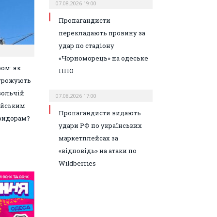
07.08.2026 19:00
Пропагандисти
перекладають провину за
удар по стадіону
«Чорноморець» на одеське
ом: як
ППО
агрожують
вольчій
07.08.2026 17:00
ейським
Пропагандисти видають
ридорам?
удари РФ по українських
маркетплейсах за
«відповідь» на атаки по
Wildberries