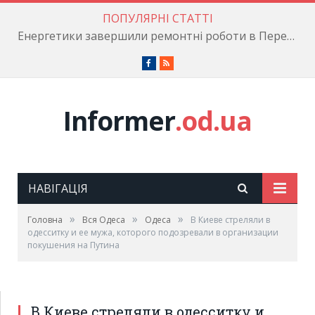
ПОПУЛЯРНІ СТАТТІ
Енергетики завершили ремонтні роботи в Пересипському районі
Facebook
RSS
Informer
.od.ua
НАВІГАЦІЯ
»
»
»
Головна
Вся Одеса
Одеса
В Киеве стреляли в
одесситку и ее мужа, которого подозревали в организации
покушения на Путина
В Киеве стреляли в одесситку и