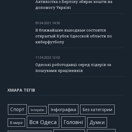
Активістка з Берліну збирає кошти на
допомогу Україні
09.04.2021 14:30
В ближайшие выходные состоится
открытый Кубок Одесской области по
киберфутболу
11.04.2022 12:02
Одеські роботодавці серед лідерів за
пошуками працівників
ХМАРА ТЕГІВ
Cпорт
Інфографіка
Без категории
Інтерв'ю
Вся Одеса
Головні
Думки
В мире