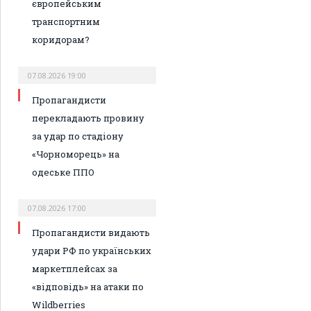
європейським
транспортним
коридорам?
07.08.2026 19:00
Пропагандисти
перекладають провину
за удар по стадіону
«Чорноморець» на
одеське ППО
07.08.2026 17:00
Пропагандисти видають
удари РФ по українських
маркетплейсах за
«відповідь» на атаки по
Wildberries