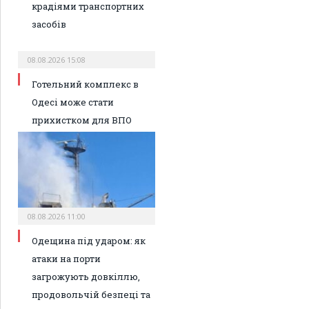
крадіями транспортних
засобів
08.08.2026 15:08
Готельний комплекс в
Одесі може стати
прихистком для ВПО
08.08.2026 11:00
Одещина під ударом: як
атаки на порти
загрожують довкіллю,
продовольчій безпеці та