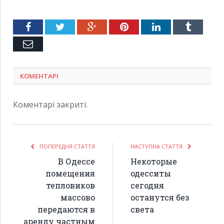
Facebook
Twitter
Google+
Pinterest
LinkedIn
Tumblr
Емейл
КОМЕНТАРІ
Коментарі закриті.
ПОПЕРЕДНЯ СТАТТЯ
НАСТУПНА СТАТТЯ
В Одессе
Некоторые
помещения
одесситы
тепловиков
сегодня
массово
останутся без
передаются в
света
аренду частным