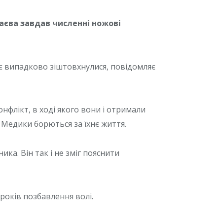
аєва завдав численні ножові
оє випадково зіштовхнулися, повідомляє
флікт, в ході якого вони і отримали
 Медики борються за їхнє життя.
а. Він так і не зміг пояснити
років позбавлення волі.