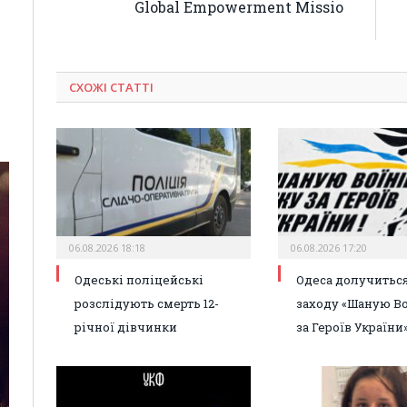
Global Empowerment Missio
СХОЖІ СТАТТІ
06.08.2026 18:18
06.08.2026 17:20
Одеські поліцейські
Одеса долучиться
розслідують смерть 12-
заходу «Шаную Во
річної дівчинки
за Героїв України