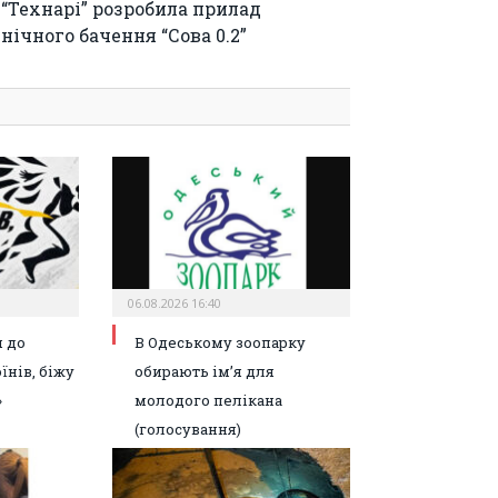
“Технарі” розробила прилад
нічного бачення “Сова 0.2”
06.08.2026 16:40
 до
В Одеському зоопарку
їнів, біжу
обирають ім’я для
»
молодого пелікана
(голосування)