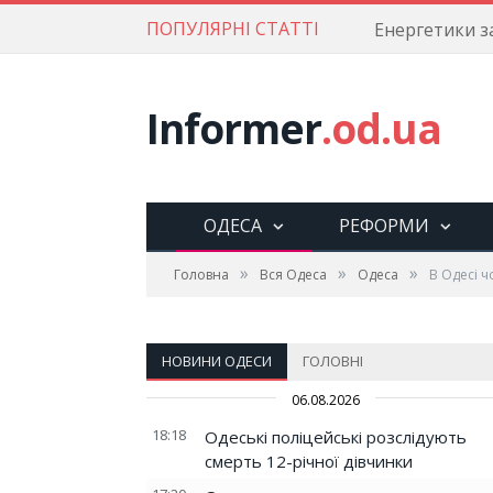
ПОПУЛЯРНІ СТАТТІ
Informer
.od.ua
ОДЕСА
РЕФОРМИ
»
»
»
Головна
Вся Одеса
Одеса
В Одесі ч
НОВИНИ ОДЕСИ
ГОЛОВНІ
06.08.2026
18:18
Одеські поліцейські розслідують
смерть 12-річної дівчинки