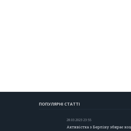
ПОПУЛЯРНІ СТАТТІ
28.03.2023 23:55
Активістка з Берліну збирає ко