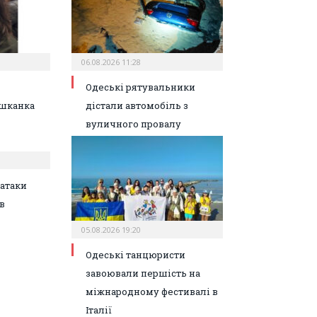
06.08.2026 11:28
Одеські рятувальники
шканка
дістали автомобіль з
вуличного провалу
атаки
в
05.08.2026 19:20
Одеські танцюристи
завоювали першість на
міжнародному фестивалі в
Італії