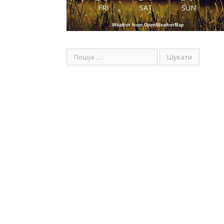
FRI
SAT
SUN
Weather from OpenWeatherMap