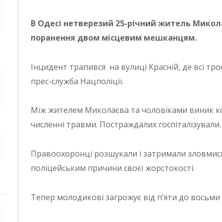
В Одесі нетверезий 25-річний житель Микол
поранення двом місцевим мешканцям.
Інцидент трапився на вулиці Красній, де всі тр
прес-служба Нацполіції.
Між жителем Миколаєва та чоловіками виник кон
численні травми. Постраждалих госпіталізували.
Правоохоронці розшукали і затримали зловмисник
поліцейським причини своєї жорстокості.
Тепер молодикові загрожує від п’яти до восьми 