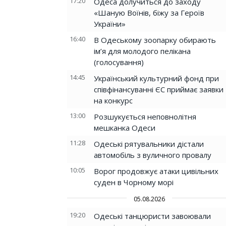
17:20
Одеса долучиться до заходу
«Шаную Воїнів, біжу за Героїв
України»
16:40
В Одеському зоопарку обирають
ім’я для молодого пелікана
(голосування)
14:45
Український культурний фонд при
співфінансуванні ЄС приймає заявки
на конкурс
13:00
Розшукується неповнолітня
мешканка Одеси
11:28
Одеські рятувальники дістали
автомобіль з вуличного провалу
10:05
Ворог продовжує атаки цивільних
суден в Чорному морі
05.08.2026
19:20
Одеські танцюристи завоювали