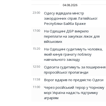
04.08.2026
23:00
Одесу відвідала міністр
закордонних справ Латвійської
Республіки Байба Браже
17:00
На Одещині ДБР викрило
переплати на закупках ліжок для
військових
15:20
На Одещині судитимуть чоловіка,
який кинув гранату поблизу
навчального закладу
12:50
Одесита судитимуть за поширення
проросійської пропаганди
11:58
Ворог вдарив по предмістю Одеси
11:00
Через російський терор у Чорному
морі Україна надасть підтримку
аграріям