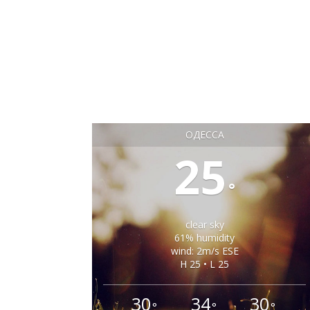
ОДЕССА
25
°
clear sky
61% humidity
wind: 2m/s ESE
H 25 • L 25
30
34
30
°
°
°