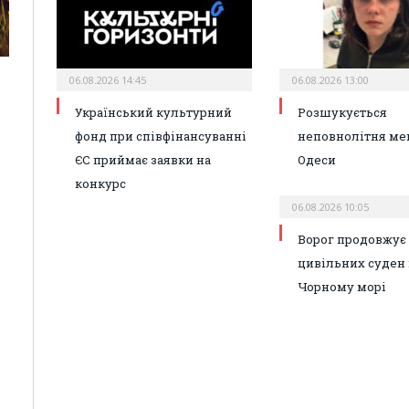
06.08.2026 14:45
06.08.2026 13:00
Український культурний
Розшукується
фонд при співфінансуванні
неповнолітня ме
ЄС приймає заявки на
Одеси
конкурс
06.08.2026 10:05
Ворог продовжує 
цивільних суден 
Чорному морі