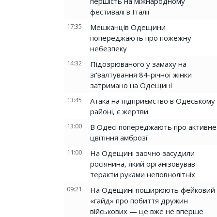
першість на міжнародному
фестивалі в Італії
17:35
Мешканців Одещини
попереджають про пожежну
небезпеку
14:32
Підозрюваного у замаху на
зґвалтування 84-річної жінки
затримано на Одещині
13:45
Атака на підприємство в Одеському
районі, є жертви
13:00
В Одесі попереджають про активне
цвітіння амброзії
11:00
На Одещині заочно засудили
росіянина, який організовував
теракти руками неповнолітніх
09:21
На Одещині поширюють фейковий
«гайд» про побиття дружин
військових — це вже не вперше