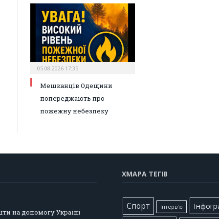
05.08.2026 17:35
Мешканців Одещини
попереджають про
пожежну небезпеку
ХМАРА ТЕГІВ
Cпорт
Інфогр
Інтерв'ю
шти на допомогу Україні