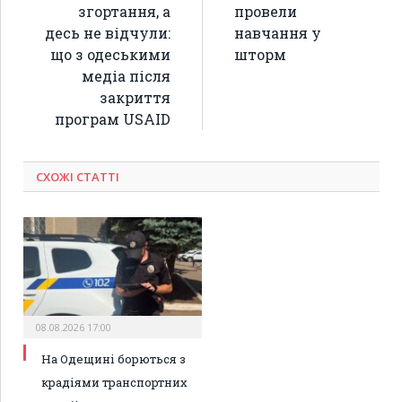
згортання, а
провели
десь не відчули:
навчання у
що з одеськими
шторм
медіа після
закриття
програм USAID
СХОЖІ СТАТТІ
08.08.2026 17:00
На Одещині борються з
крадіями транспортних