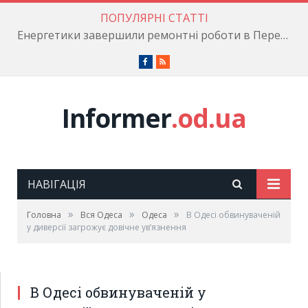
ПОПУЛЯРНІ СТАТТІ
Енергетики завершили ремонтні роботи в Пересипському районі
Facebook
RSS
Informer
.od.ua
НАВІГАЦІЯ
»
»
»
Головна
Вся Одеса
Одеса
В Одесі обвинуваченій
у диверсії загрожує довічне ув’язнення
В Одесі обвинуваченій у