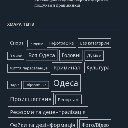
пошуками працівників
ХМАРА ТЕГІВ
Cпорт
Інфографіка
Без категории
Інтерв'ю
Вся Одеса
Головні
Думки
В мире
Культура
Криминал
Життя переселенців
Одеса
Наука
Образование
Происшествия
Репортажі
Реформи та децентралізація
Фейки та дезінформація
Фото/Відео