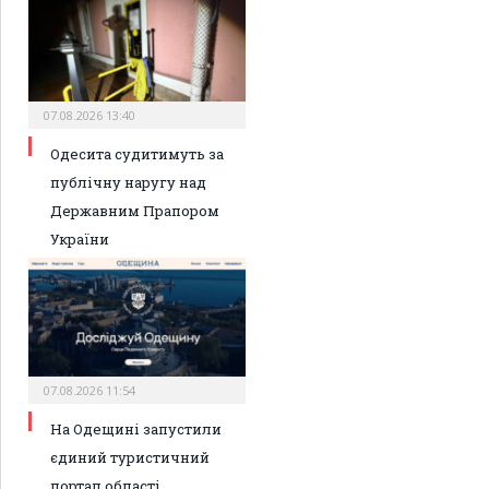
07.08.2026 13:40
Одесита судитимуть за
публічну наругу над
Державним Прапором
України
07.08.2026 11:54
На Одещині запустили
єдиний туристичний
портал області