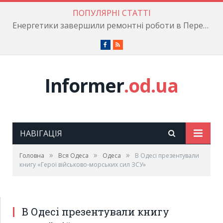
ПОПУЛЯРНІ СТАТТІ
Енергетики завершили ремонтні роботи в Пересипському районі
Facebook
RSS
Informer
.od.ua
НАВІГАЦІЯ
»
»
»
Головна
Вся Одеса
Одеса
В Одесі презентували
книгу «Герої військово-морських сил ЗСУ»
В Одесі презентували книгу