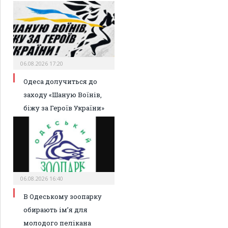
06.08.2026 17:20
Одеса долучиться до
заходу «Шаную Воїнів,
біжу за Героїв України»
06.08.2026 16:40
В Одеському зоопарку
обирають ім’я для
молодого пелікана