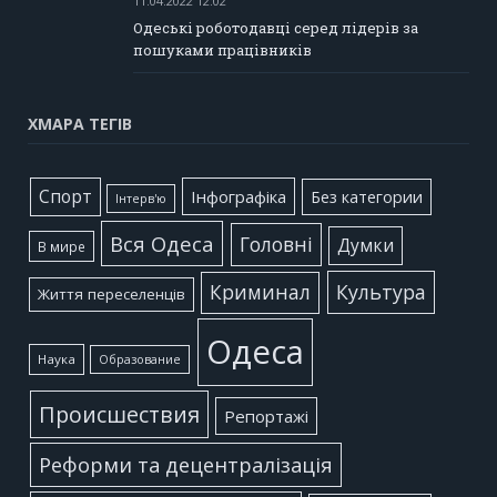
11.04.2022 12:02
Одеські роботодавці серед лідерів за
пошуками працівників
ХМАРА ТЕГІВ
Cпорт
Інфографіка
Без категории
Інтерв'ю
Вся Одеса
Головні
Думки
В мире
Культура
Криминал
Життя переселенців
Одеса
Наука
Образование
Происшествия
Репортажі
Реформи та децентралізація