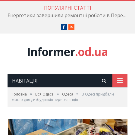
ПОПУЛЯРНІ СТАТТІ
Енергетики завершили ремонтні роботи в Пересипському районі
Facebook
RSS
Informer
.od.ua
НАВІГАЦІЯ
»
»
»
Головна
Вся Одеса
Одеса
В Одесі придбали
житло для дитбудинків переселенців