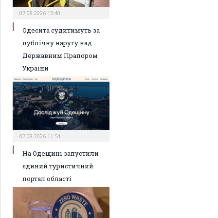
07.08.2026 13:40
Одесита судитимуть за
публічну наругу над
Державним Прапором
України
07.08.2026 11:54
На Одещині запустили
єдиний туристичний
портал області