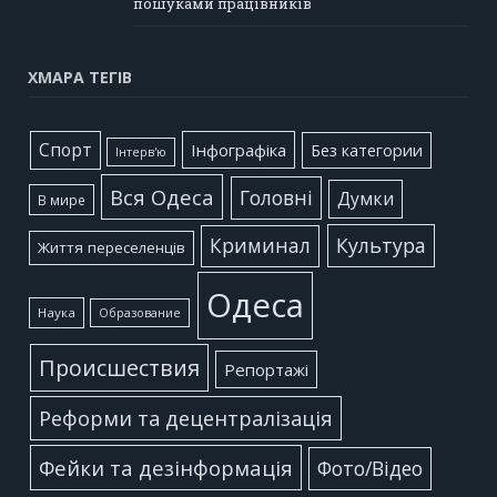
пошуками працівників
ХМАРА ТЕГІВ
Cпорт
Інфографіка
Без категории
Інтерв'ю
Вся Одеса
Головні
Думки
В мире
Культура
Криминал
Життя переселенців
Одеса
Наука
Образование
Происшествия
Репортажі
Реформи та децентралізація
Фейки та дезінформація
Фото/Відео