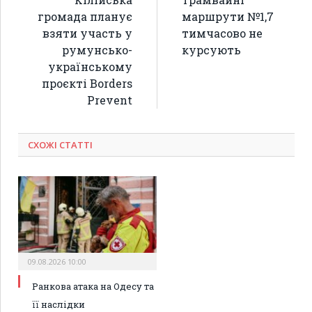
громада планує
маршрути №1,7
взяти участь у
тимчасово не
румунсько-
курсують
українському
проєкті Borders
Prevent
СХОЖІ СТАТТІ
09.08.2026 10:00
Ранкова атака на Одесу та
її наслідки