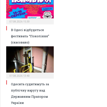
07.08.2026 15:30
В Одесі відбудеться
фестиваль “Покоління”
(скасовано)
07.08.2026 13:40
Одесита судитимуть за
публічну наругу над
Державним Прапором
України