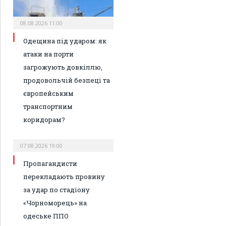
08.08.2026 11:00
Одещина під ударом: як
атаки на порти
загрожують довкіллю,
продовольчій безпеці та
європейським
транспортним
коридорам?
07.08.2026 19:00
Пропагандисти
перекладають провину
за удар по стадіону
«Чорноморець» на
одеське ППО