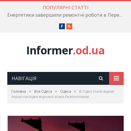
ПОПУЛЯРНІ СТАТТІ
Енергетики завершили ремонтні роботи в Пересипському районі
Facebook
RSS
Informer
.od.ua
НАВІГАЦІЯ
»
»
»
Головна
Вся Одеса
Одеса
В Одесі стали відомі
перші наслідки ворожої атаки безпілотників