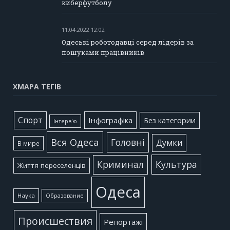
киберфутболу
11.04.2022 12:02
Одеські роботодавці серед лідерів за
пошуками працівників
ХМАРА ТЕГІВ
Cпорт
Інфографіка
Без категории
Інтерв'ю
Вся Одеса
Головні
Думки
В мире
Культура
Криминал
Життя переселенців
Одеса
Наука
Образование
Происшествия
Репортажі