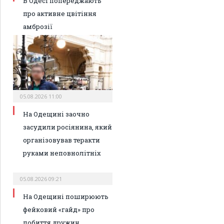
В Одесі попереджають
про активне цвітіння
амброзії
05.08.2026 11:00
На Одещині заочно
засудили росіянина, який
організовував теракти
руками неповнолітніх
05.08.2026 09:21
На Одещині поширюють
фейковий «гайд» про
побиття дружин