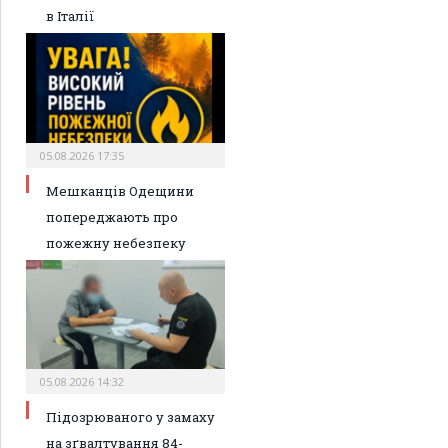
в Італії
05.08.2026 17:35
Мешканців Одещини
попереджають про
пожежну небезпеку
05.08.2026 14:32
Підозрюваного у замаху
на зґвалтування 84-