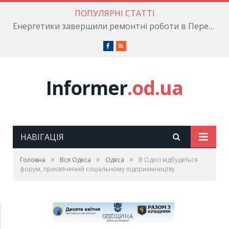
ПОПУЛЯРНІ СТАТТІ
Енергетики завершили ремонтні роботи в Пересипському районі
Facebook
RSS
Informer
.od.ua
НАВІГАЦІЯ
»
»
»
Головна
Вся Одеса
Одеса
В Одесі відбудеться
форум, присвячений соціальному підприємництву