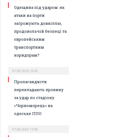
Одещина під ударом: як
атаки на порти
загрожують довкіллю,
продовольчій безпеці та
європейським
транспортним
коридорам?
07.08.2026 19:00
Пропагандисти
перекладають провину
за удар по стадіону
«Чорноморець» на
одеське ППО
07.08.2026 17:00