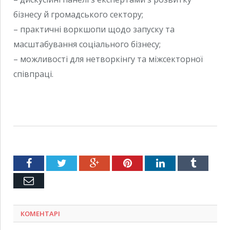
бізнесу й громадського сектору;
– практичні воркшопи щодо запуску та
масштабування соціального бізнесу;
– можливості для нетворкінгу та міжсекторної
співпраці.
Facebook
Twitter
Google+
Pinterest
LinkedIn
Tumblr
Емейл
КОМЕНТАРІ