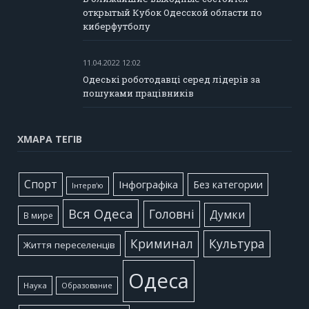
открытый Кубок Одесской области по
киберфутболу
11.04.2022 12:02
Одеські роботодавці серед лідерів за
пошуками працівників
ХМАРА ТЕГІВ
Cпорт
Інфографіка
Без категории
Інтерв'ю
Вся Одеса
Головні
Думки
В мире
Культура
Криминал
Життя переселенців
Одеса
Наука
Образование