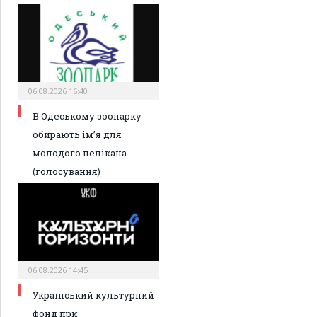
06.08.2026 16:40
В Одеському зоопарку
обирають ім’я для
молодого пелікана
(голосування)
06.08.2026 14:45
Український культурний
фонд при