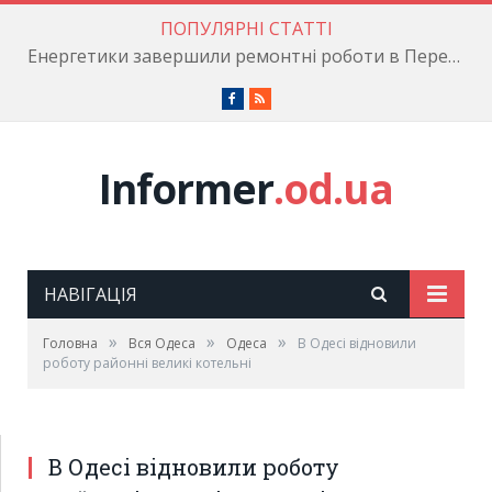
ПОПУЛЯРНІ СТАТТІ
Енергетики завершили ремонтні роботи в Пересипському районі
Facebook
RSS
Informer
.od.ua
НАВІГАЦІЯ
»
»
»
Головна
Вся Одеса
Одеса
В Одесі відновили
роботу районні великі котельні
В Одесі відновили роботу