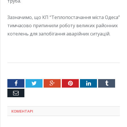
труба.
Зазначимо, що КП “Теплопостачання міста Одеса”
тимчасово припинили роботу великих районних
котелень для запобігання аварійних ситуацій.
Facebook
Twitter
Google+
Pinterest
LinkedIn
Tumblr
Емейл
КОМЕНТАРІ